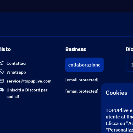
Aiuto
Business
Ric
Contattaci
collaborazione
Whatsapp
[email protected]
service@topuplive.com
Unisciti a Discord per i
Cookies
[email protected]
codici!
TOPUPlive e i
utente al fin
Clicca su "A
"Personalizz