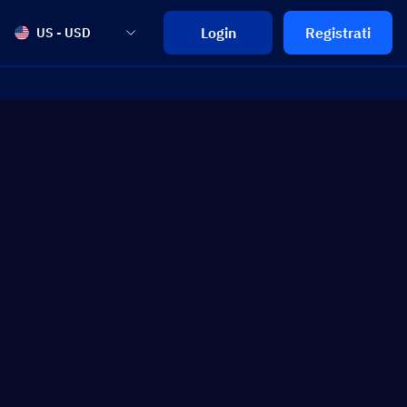
Login
Registrati
US - USD