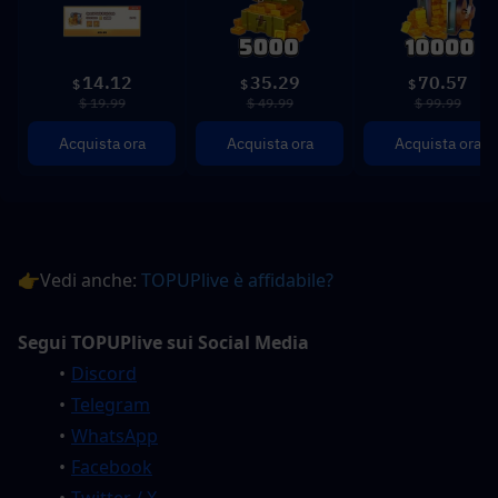
14.12
35.29
70.57
$
$
$
$ 19.99
$ 49.99
$ 99.99
Acquista ora
Acquista ora
Acquista ora
👉Vedi anche: 
TOPUPlive è affidabile?
Segui TOPUPlive sui Social Media
Discord
Telegram
WhatsApp
Facebook
Twitter / X