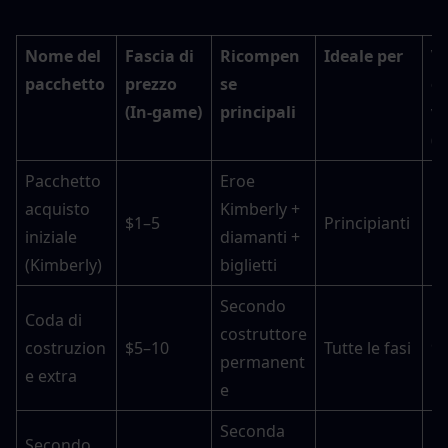
Nome del 
Fascia di 
Ricompen
Ideale per
Va
pacchetto
prezzo 
se 
on
(In-game)
principali
va
(1
Pacchetto 
Eroe 
acquisto 
Kimberly + 
$1–5
Principianti
1
iniziale 
diamanti + 
(Kimberly)
biglietti
Secondo 
Coda di 
costruttore 
costruzion
$5–10
Tutte le fasi
9
permanent
e extra
e
Seconda 
Secondo 