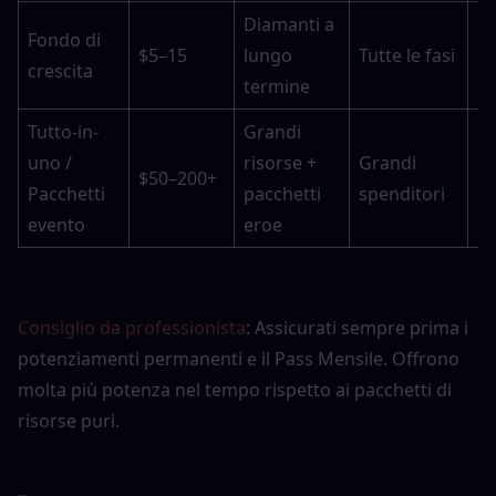
Diamanti a 
Fondo di 
$5–15
lungo 
Tutte le fasi
9
crescita
termine
Tutto-in-
Grandi 
7–
uno / 
risorse + 
Grandi 
se
$50–200+
Pacchetti 
pacchetti 
spenditori
de
evento
eroe
o)
Consiglio da professionista
: Assicurati sempre prima i 
potenziamenti permanenti e il Pass Mensile. Offrono 
molta più potenza nel tempo rispetto ai pacchetti di 
risorse puri.