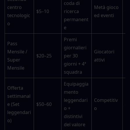
coda di 
centro 
Metà gioco 
$5–10
ricerca 
9
tecnologic
ed eventi
permanent
o
e
Premi 
Pass 
giornalieri 
Mensile / 
Giocatori 
$20–25
per 30 
1
Super 
attivi
giorni + 4ª 
Mensile
squadra
Equipaggia
Offerta 
mento 
settimanal
leggendari
Competitiv
e (Set 
$50–60
8
o + 
o
leggendari
distintivi 
o)
del valore