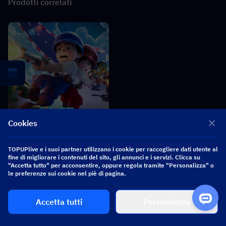
Prodotti correlati
Cookies
Last War: Survival
TOPUPlive e i suoi partner utilizzano i cookie per raccogliere dati utente al
fine di migliorare i contenuti del sito, gli annunci e i servizi. Clicca su
"Accetta tutto" per acconsentire, oppure regola tramite "Personalizza" o
le preferenze sui cookie nel piè di pagina.
Notizie correlate
More
Accetta tutti
Personalizza
Collaborazione Heartopia × Dave the Diver: Guida alle valvole
subacquee e alle ricompense