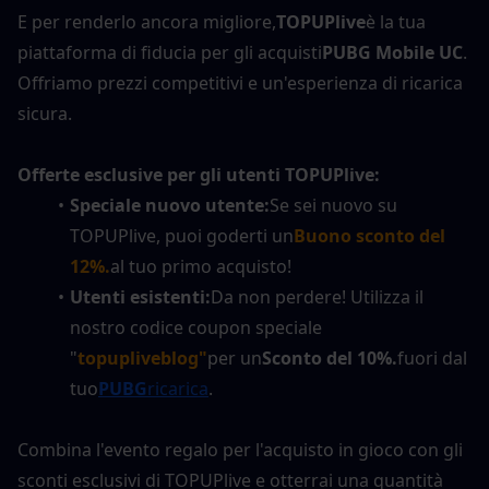
E per renderlo ancora migliore,
TOPUPlive
è la tua 
piattaforma di fiducia per gli acquisti
PUBG Mobile UC
. 
Offriamo prezzi competitivi e un'esperienza di ricarica 
sicura.
Offerte esclusive per gli utenti TOPUPlive:
Speciale nuovo utente:
Se sei nuovo su 
TOPUPlive, puoi goderti un
Buono sconto del 
12%.
al tuo primo acquisto!
Utenti esistenti:
Da non perdere! Utilizza il 
nostro codice coupon speciale 
"
topupliveblog"
per un
Sconto del 10%.
fuori dal 
tuo
PUBG
ricarica
.
Combina l'evento regalo per l'acquisto in gioco con gli 
sconti esclusivi di TOPUPlive e otterrai una quantità 