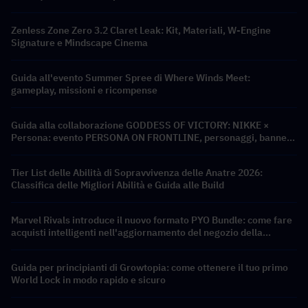
Zenless Zone Zero 3.2 Claret Leak: Kit, Materiali, W-Engine
Signature e Mindscape Cinema
Guida all'evento Summer Spree di Where Winds Meet:
gameplay, missioni e ricompense
Guida alla collaborazione GODDESS OF VICTORY: NIKKE ×
Persona: evento PERSONA ON FRONTLINE, personaggi, banner
e ricompense
Tier List delle Abilità di Sopravvivenza delle Anatre 2026:
Classifica delle Migliori Abilità e Guida alle Build
Marvel Rivals introduce il nuovo formato PYO Bundle: come fare
acquisti intelligenti nell'aggiornamento del negozio della
Stagione 9.5
Guida per principianti di Growtopia: come ottenere il tuo primo
World Lock in modo rapido e sicuro