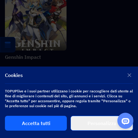
Genshin Impact
Cookies
Notizie correlate
More
TOPUPlive e i suoi partner utilizzano i cookie per raccogliere dati utente al
fine di migliorare i contenuti del sito, gli annunci e i servizi. Clicca su
"Accetta tutto" per acconsentire, oppure regola tramite "Personalizza" o
Collaborazione Heartopia × Dave the Diver: Guida alle valvole
le preferenze sui cookie nel piè di pagina.
subacquee e alle ricompense
Accetta tutti
Personalizza
Zenless Zone Zero 3.2 Claret Leak: Kit, Materiali, W-Engine
Signature e Mindscape Cinema