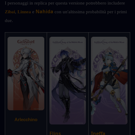
I personaggi in replica per questa versione potrebbero includere
Nahida 
Zibai
, 
Linnea
 e
con un'altissima probabilità per i primi 
due.
Arlecchino
Flins
Ineffa