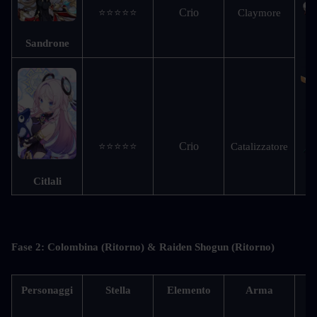
Crio
⭐⭐⭐⭐⭐
Claymore
Sandrone
Crio
⭐⭐⭐⭐⭐
Catalizzatore
Citlali
Fase 2: Colombina (Ritorno) & Raiden Shogun (Ritorno)
Personaggi
Stella
Elemento
Arma
Ri