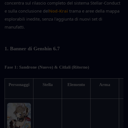
concentra sul rilascio completo del sistema Stellar-Conduct 
e sulla conclusione del
Nod-Krai
 trama e aree della mappa 
esplorabili inedite, senza l'aggiunta di nuovi set di 
manufatti.
1. Banner di Genshin 6.7
Fase 1: Sandrone (Nuovo) & Citlali (Ritorno)
Personaggi
Stella
Elemento
Arma
Ri