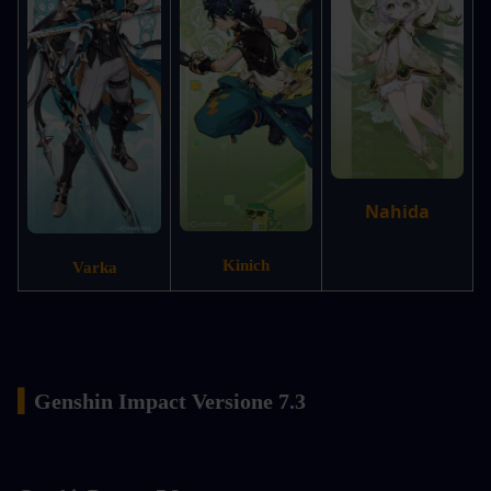
Nahida
Kinich
Varka
▍
Genshin Impact Versione 7.3