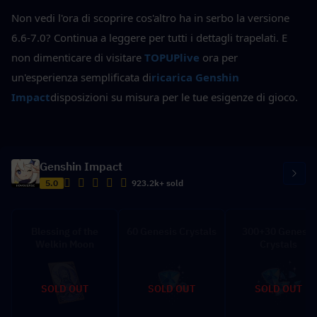
Non vedi l'ora di scoprire cos'altro ha in serbo la versione 
6.6-7.0? Continua a leggere per tutti i dettagli trapelati. E 
non dimenticare di visitare
TOPUPlive
 ora per 
un'esperienza semplificata di
ricarica Genshin 
Impact
disposizioni su misura per le tue esigenze di gioco.
Genshin Impact
5.0
923.2k+ sold
Blessing of the
60 Genesis Crystals
300+30 Genesis
Welkin Moon
Crystals
SOLD OUT
SOLD OUT
SOLD OUT