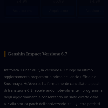
4.99
0.99
4.99
$
$
$
Acquista ora
Acquista ora
Acquista ora
▍
Genshin Impact Versione 6.7
Intitolata "Lunar VIII", la versione 6.7 funge da ultimo 
aggiornamento preparatorio prima del lancio ufficiale di 
Snezhnaya. HoYoverse ha formalmente cancellato la patch 
di transizione 6.8, accelerando notevolmente il programma 
degli aggiornamenti e consentendo un salto diretto dalla 
6.7 alla storica patch dell'anniversario 7.0. Questa patch si 