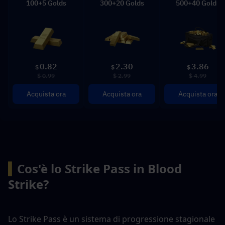
100+5 Golds
300+20 Golds
500+40 Golds
0.82
2.30
3.86
$
$
$
$ 0.99
$ 2.99
$ 4.99
Acquista ora
Acquista ora
Acquista ora
▍
Cos'è lo Strike Pass in Blood 
Strike?
Lo Strike Pass è un sistema di progressione stagionale 