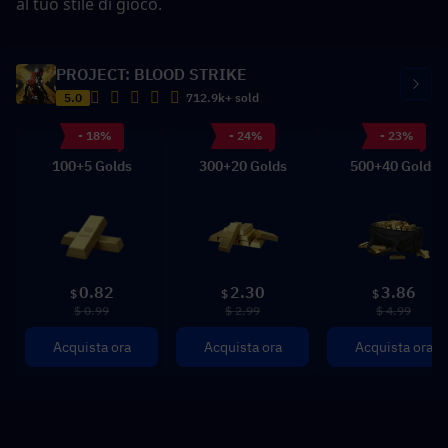
al tuo stile di gioco.
PROJECT: BLOOD STRIKE
5.0
712.9k+ sold
- 18%
- 24%
- 23%
100+5 Golds
300+20 Golds
500+40 Golds
0.82
2.30
3.86
$
$
$
$ 0.99
$ 2.99
$ 4.99
Acquista ora
Acquista ora
Acquista ora