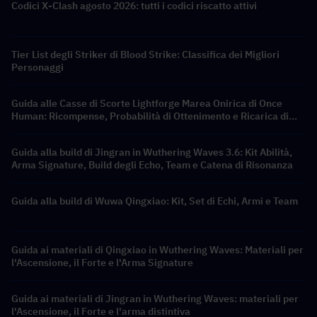
Codici X-Clash agosto 2026: tutti i codici riscatto attivi
Tier List degli Striker di Blood Strike: Classifica dei Migliori
Personaggi
Guida alle Casse di Scorte Lightforge Marea Onirica di Once
Human: Ricompense, Probabilità di Ottenimento e Ricarica di
Crystgin più Economica
Guida alla build di Jingran in Wuthering Waves 3.6: Kit Abilità,
Arma Signature, Build degli Echo, Team e Catena di Risonanza
Guida alla build di Wuwa Qingxiao: Kit, Set di Echi, Armi e Team
Guida ai materiali di Qingxiao in Wuthering Waves: Materiali per
l'Ascensione, il Forte e l'Arma Signature
Guida ai materiali di Jingran in Wuthering Waves: materiali per
l'Ascensione, il Forte e l'arma distintiva