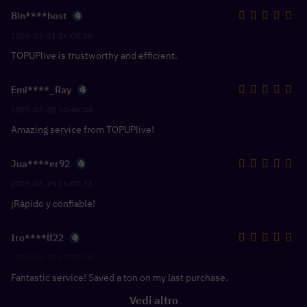
Bin****host
2025-03-31 16:08:56
TOPUPlive is trustworthy and efficient.
Emi****_Ray
2025-03-28 10:46:04
Amazing service from TOPUPlive!
Jua****er92
2025-03-25 11:07:33
¡Rápido y confiable!
Iro****lf22
2025-03-21 17:59:58
Fantastic service! Saved a ton on my last purchase.
Vedi altro