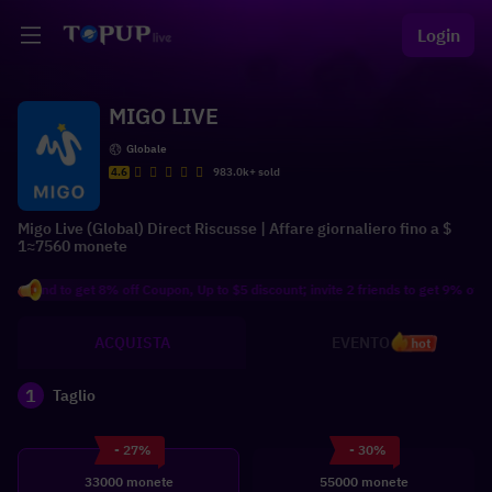
Login
MIGO LIVE
Globale
4.6
983.0k+ sold
Migo Live (Global) Direct Riscusse | Affare giornaliero fino a $
1≈7560 monete
end to get 8% off Coupon, Up to $5 discount; invite 2 friends to get 9% off Coupon
ACQUISTA
EVENTO
hot
1
Taglio
- 27%
- 30%
33000 monete
55000 monete