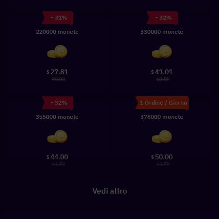
- 31%
- 32%
220000 monete
330000 monete
27.81
41.01
$
$
40.00
60.00
- 32%
1 Ordine / Giorno
355000 monete
378000 monete
44.00
50.00
$
$
64.50
68.70
Vedi altro