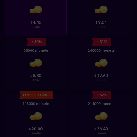
4.40
7.04
$
$
6.00
10.00
- 30%
- 31%
68000 monete
140000 monete
8.80
17.60
$
$
12.50
25.50
1 Ordine / Giorno
- 32%
148000 monete
211000 monete
20.00
26.40
$
$
26.90
38.50