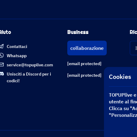
Aiuto
Business
Ric
Contattaci
collaborazione
Whatsapp
[email protected]
service@topuplive.com
Unisciti a Discord per i
Cookies
[email protected]
codici!
TOPUPlive e i
utente al fin
Clicca su "A
"Personalizz