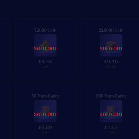
72000 Coin
210000 Coin
SOLD OUT
SOLD OUT
3.38
9.10
$
$
3.99
10.99
30 Item Cards
100 Item Cards
SOLD OUT
SOLD OUT
0.89
2.53
$
$
0.99
2.99