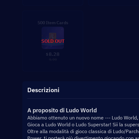
500 Item Cards
SOLD OUT
8.28
$
9.99
Descrizioni
A proposito di Ludo World
Abbiamo ottenuto un nuovo nome --- Ludo World
Gioca a Ludo World o Ludo Superstar! Sii la superst
Oltre alla modalità di gioco classica di Ludo/Parch
Power, ti porterà più divertimento giocando con am