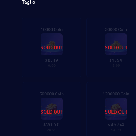
Taglio
10000 Coin
30000 Coin
SOLD OUT
SOLD OUT
0.89
1.69
$
$
0.99
1.99
500000 Coin
1200000 Coin
SOLD OUT
SOLD OUT
20.70
45.54
$
$
24.99
54.99