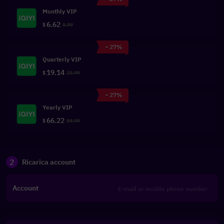
Monthly VIP
6.62
$
8.99
- 27%
Quarterly VIP
19.14
$
25.99
- 27%
Yearly VIP
66.22
$
89.99
2
Ricarica account
Account