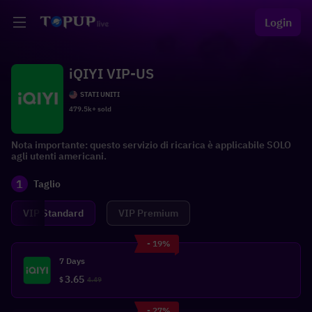
Login
iQIYI VIP-US
STATI UNITI
479.5k+ sold
Nota importante: questo servizio di ricarica è applicabile SOLO
agli utenti americani.
1
Taglio
VIP Standard
VIP Premium
- 19%
7 Days
3.65
$
4.49
- 27%