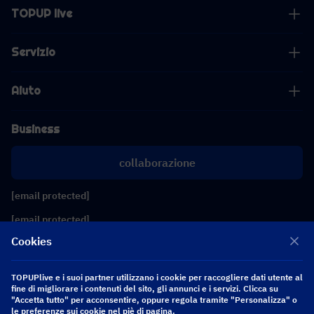
TOPUP live
Servizio
Aiuto
Business
collaborazione
[email protected]
[email protected]
Cookies
Seguici
TOPUPlive e i suoi partner utilizzano i cookie per raccogliere dati utente al
fine di migliorare i contenuti del sito, gli annunci e i servizi. Clicca su
"Accetta tutto" per acconsentire, oppure regola tramite "Personalizza" o
Copyright 2026 SEA WHALE TECHNOLOGY PTE.LTD. All Rights Reserved.
le preferenze sui cookie nel piè di pagina.