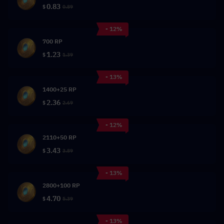
0.83
$
0.89
- 12%
700 RP
1.23
$
1.39
- 13%
1400+25 RP
2.36
$
2.69
- 12%
2110+50 RP
3.43
$
3.89
- 13%
2800+100 RP
4.70
$
5.39
- 13%