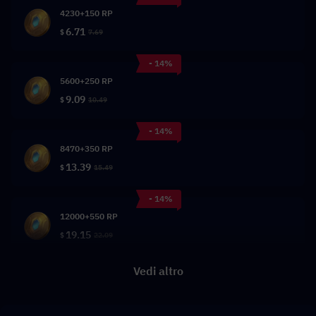
4230+150 RP
6.71
$
7.69
- 14%
5600+250 RP
9.09
$
10.49
- 14%
8470+350 RP
13.39
$
15.49
- 14%
12000+550 RP
19.15
$
22.09
Vedi altro