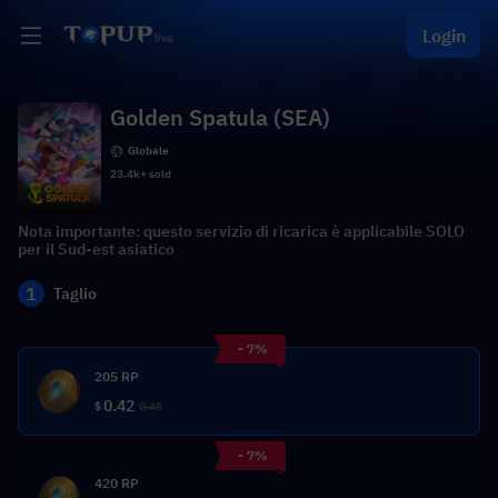
Login
Golden Spatula (SEA)
Globale
23.4k+ sold
Nota importante: questo servizio di ricarica è applicabile SOLO
per il Sud-est asiatico
1
Taglio
- 7%
205 RP
0.42
$
0.45
- 7%
420 RP