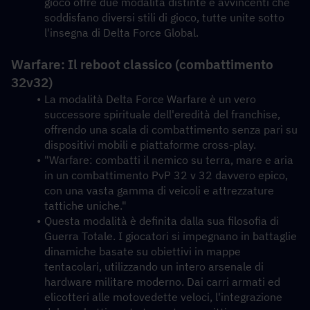
gioco offre due modalità distinte e avvincenti che 
soddisfano diversi stili di gioco, tutte unite sotto 
l'insegna di Delta Force Global.
Warfare: Il reboot classico (combattimento 
32v32)
La modalità Delta Force Warfare è un vero 
successore spirituale dell'eredità del franchise, 
offrendo una scala di combattimento senza pari su 
dispositivi mobili e piattaforme cross-play.
"Warfare: combatti il nemico su terra, mare e aria 
in un combattimento PvP 32 v 32 davvero epico, 
con una vasta gamma di veicoli e attrezzature 
tattiche uniche."
Questa modalità è definita dalla sua filosofia di 
Guerra Totale. I giocatori si impegnano in battaglie 
dinamiche basate su obiettivi in mappe 
tentacolari, utilizzando un intero arsenale di 
hardware militare moderno. Dai carri armati ed 
elicotteri alle motovedette veloci, l'integrazione 