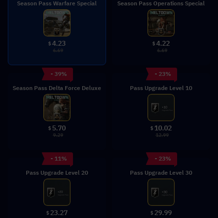
Season Pass Warfare Special
Season Pass Operations Special
4.23
4.22
$
$
6.69
6.69
- 39%
- 23%
Season Pass Delta Force Deluxe
Pass Upgrade Level 10
5.70
10.02
$
$
9.29
12.99
- 11%
- 23%
Pass Upgrade Level 20
Pass Upgrade Level 30
23.27
29.99
$
$