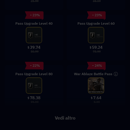
25.99
38.59
- 23%
- 23%
Pass Upgrade Level 40
Pass Upgrade Level 60
39.74
59.24
$
$
50.99
75.99
- 22%
- 24%
War Ablaze Battle Pass
Pass Upgrade Level 80
78.38
7.64
$
$
99.99
9.99
Vedi altro