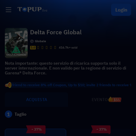
Login
Delta Force Global
Globale
5.0
416.7k+ sold
Nota importante: questo servizio di ricarica supporta solo il
server internazionale. E non valido per la regione di servizio di
Garena® Delta Force.
riend to receive 8% off Coupon, Up to $10; invite 2 friends to receive 9% off Cou
ACQUISTA
EVENTO
$55
1
Taglio
- 37%
- 37%