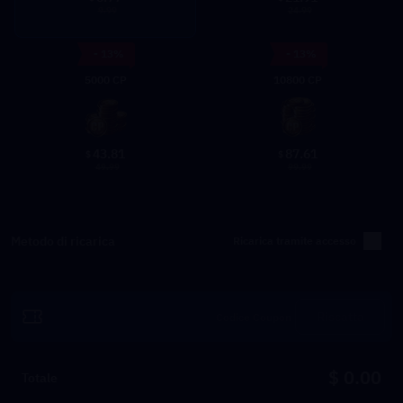
9.99
24.99
- 13%
- 13%
5000 CP
10800 CP
43.81
87.61
$
$
49.99
99.99
Metodo di ricarica
Ricarica tramite accesso
Riscatta
$ 0.00
Totale