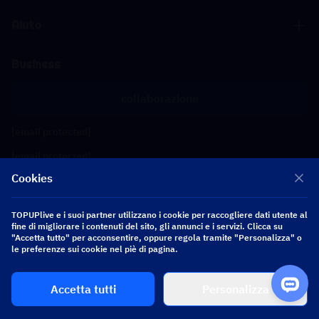
Aiuto
Business
collaborazione
[email protected]
[email protected]
Cookies
Seguici
TOPUPlive e i suoi partner utilizzano i cookie per raccogliere dati utente al
fine di migliorare i contenuti del sito, gli annunci e i servizi. Clicca su
"Accetta tutto" per acconsentire, oppure regola tramite "Personalizza" o
Copyright 2026 SEA WHALE TECHNOLOGY PTE.LTD. All Rights Reserved.
le preferenze sui cookie nel piè di pagina.
Accetta tutti
Personalizza
$ 0.00
Acquista ora