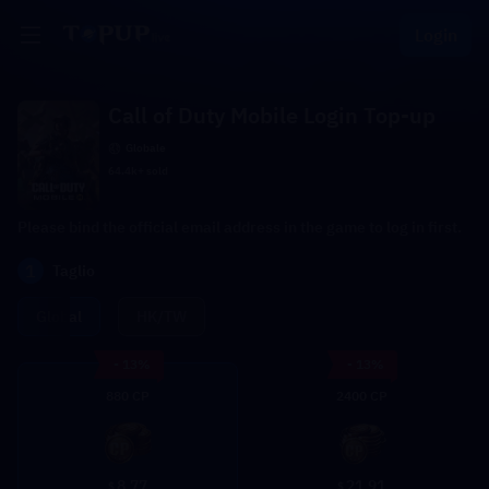
Login
Call of Duty Mobile Login Top-up
Globale
64.4k+ sold
Please bind the official email address in the game to log in first.
1
Taglio
Global
HK/TW
- 13%
- 13%
880 CP
2400 CP
8.77
21.91
$
$