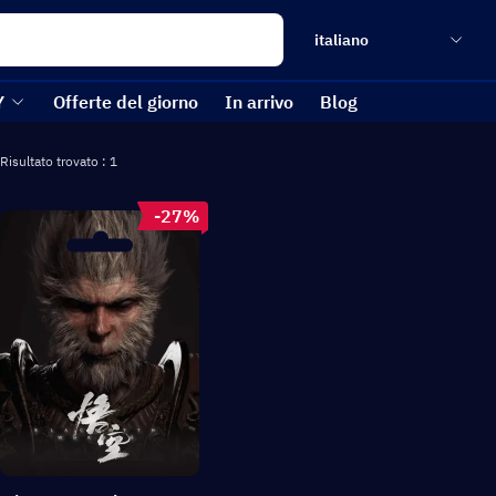
italiano
Y
Offerte del giorno
In arrivo
Blog
Risultato trovato : 1
-27%