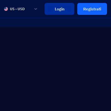
Login
Registrati
US - USD