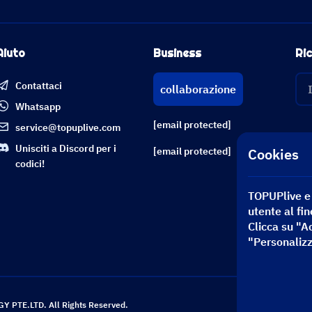
Aiuto
Business
Ric
Contattaci
collaborazione
Whatsapp
[email protected]
service@topuplive.com
Unisciti a Discord per i
Cookies
[email protected]
codici!
TOPUPlive e i
utente al fin
Clicca su "A
"Personalizz
Ric
 PTE.LTD. All Rights Reserved.