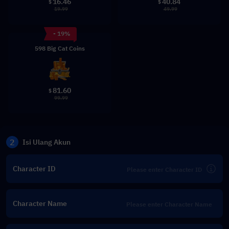
16.46
40.84
$
$
19.99
49.99
- 19%
598 Big Cat Coins
81.60
$
99.99
2
Isi Ulang Akun
Character ID
Character Name