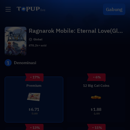
Gabung
Ragnarok Mobile: Eternal Love(Glob
al)
Global
478.2k+ sold
1
Denominasi
- 17%
- 6%
Premium
12 Big Cat Coins
6.71
1.88
$
$
7.99
1.99
- 13%
- 11%