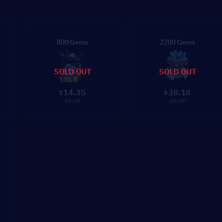
800 Gems
2200 Gems
SOLD OUT
SOLD OUT
14.35
38.18
$
$
19.99
49.99