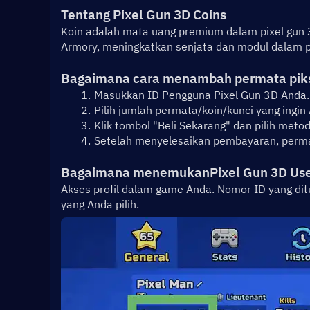
Tentang Pixel Gun 3D Coins
Koin adalah mata uang premium dalam pixel gun 
Armory, meningkatkan senjata dan modul dalam 
Bagaimana cara menambah permata piks
Masukkan ID Pengguna Pixel Gun 3D Anda.
Pilih jumlah permata/koin/kunci yang ingin 
Klik tombol "Beli Sekarang" dan pilih me
Setelah menyelesaikan pembayaran, permata
Bagaimana menemukan
Pixel Gun 3D Use
Akses profil dalam game Anda. Nomor ID yang dit
yang Anda pilih.