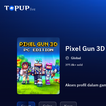
Pixel Gun 3D
Global
377.8k+ sold
Akses profil dalam ga