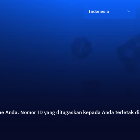
Indonesia
me Anda. Nomor ID yang ditugaskan kepada Anda terletak di