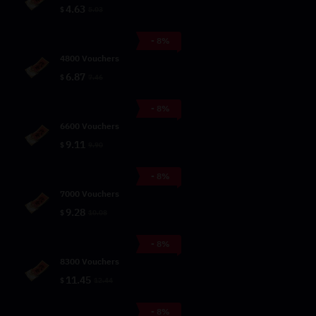
4.63
$
5.03
- 8%
4800 Vouchers
6.87
$
7.46
- 8%
6600 Vouchers
9.11
$
9.90
- 8%
7000 Vouchers
9.28
$
10.08
- 8%
8300 Vouchers
11.45
$
12.44
- 8%