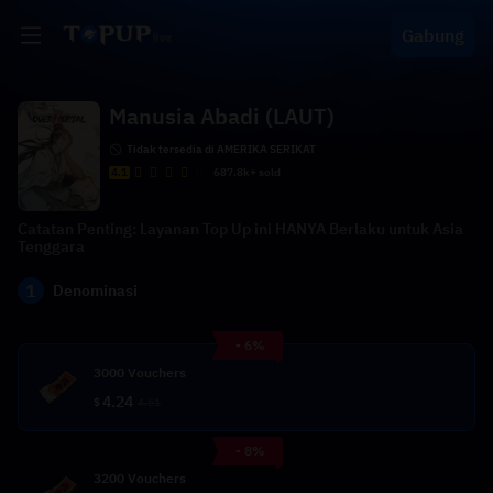
Gabung
Manusia Abadi (LAUT)
Tidak tersedia di AMERIKA SERIKAT
4.1
687.8k+ sold
Catatan Penting: Layanan Top Up ini HANYA Berlaku untuk Asia
Tenggara
1
Denominasi
- 6%
3000 Vouchers
4.24
$
4.51
- 8%
3200 Vouchers