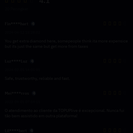
4.1
20 Peringkat
Fin****hart
2024-04-12 15:28:02
You get extra diamond here, somepeople think ita more expensice
but its just the same but get more from taxes
Luz****Luz
2024-02-05 14:05:51
Safe, trustworthy, reliable and fast.
Mei****rros
2023-09-01 07:59:15
O atendimento ao cliente da TOPUPlive é excepcional. Nunca fui
tão bem assistido em outra plataforma!
Lil****bert