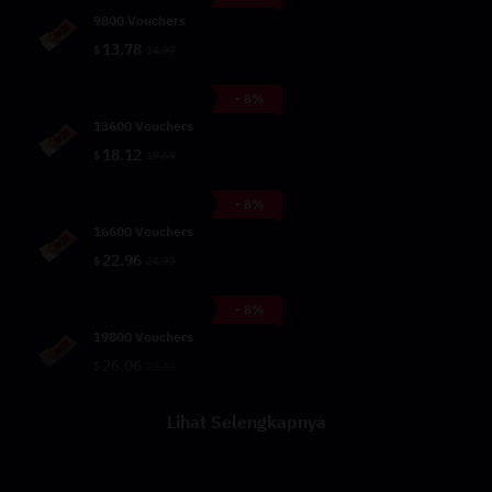
9800 Vouchers
13.78
$
14.97
- 8%
13600 Vouchers
18.12
$
19.69
- 8%
16600 Vouchers
22.96
$
24.95
- 8%
19800 Vouchers
26.06
$
28.32
Lihat Selengkapnya