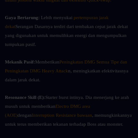
dalam jendela waktu singkat dan eksekusi Quick-swap.
Gaya Bertarung:
 Lebih menyukai 
pertempuran jarak 
dekat
Serangan Dasarnya terdiri dari tembakan cepat jarak dekat 
yang digunakan untuk memulihkan energi dan mengumpulkan 
tumpukan pasif.
Mekanik Pasif:
Memberikan
Peningkatan DMG Semua Tipe dan 
Peningkatan DMG Heavy Attack
n, meningkatkan efektivitasnya 
dalam jarak dekat.
Resonance Skill (E):
Starter burst intinya. Dia menerjang ke arah 
musuh untuk memberikan
Electro DMG area 
(AOE)
dengan
Interruption Resistance bawaan
, memungkinkannya 
untuk terus memberikan tekanan terhadap Boss atau monster.