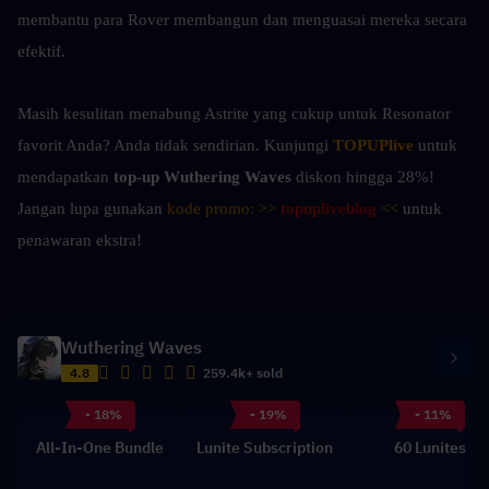
membantu para Rover membangun dan menguasai mereka secara 
efektif.
Masih kesulitan menabung Astrite yang cukup untuk Resonator 
favorit Anda? Anda tidak sendirian. Kunjungi 
TOPUPlive
 untuk 
mendapatkan 
top-up Wuthering Waves
 diskon hingga 28%! 
Jangan lupa gunakan 
kode promo: >> 
topupliveblog
<<
 untuk 
penawaran ekstra!
Wuthering Waves
4.8
259.4k+ sold
- 18%
- 19%
- 11%
All-In-One Bundle
Lunite Subscription
60 Lunites