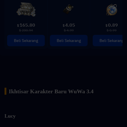
165.80
4.05
0.89
$
$
$
$ 200.94
$ 4.99
$ 0.99
Beli Sekarang
Beli Sekarang
Beli Sekarang
▍
Ikhtisar Karakter Baru WuWa 3.4
Lucy