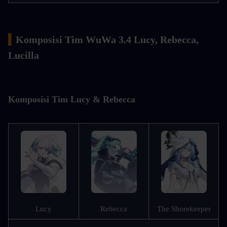
▍
Komposisi Tim WuWa 3.4 Lucy, Rebecca, 
Lucilla
Komposisi Tim Lucy & Rebecca
Lucy
Rebecca
The Shorekeeper