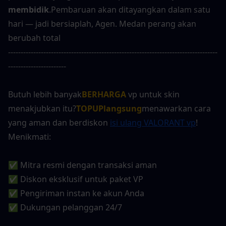
membidik
.Pembaruan akan ditayangkan dalam satu 
hari — jadi bersiaplah, Agen. Medan perang akan 
berubah total
-----------------------------------------------------------------------------------
-----------------------
Butuh lebih banyak
BERHARGA
 vp untuk skin 
menakjubkan itu?
TOPUPlangsung
menawarkan cara 
yang aman dan berdiskon 
isi ulang VALORANT vp
! 
Menikmati:
✅ Mitra resmi dengan transaksi aman
✅ Diskon eksklusif untuk paket VP
✅ Pengiriman instan ke akun Anda
✅ Dukungan pelanggan 24/7