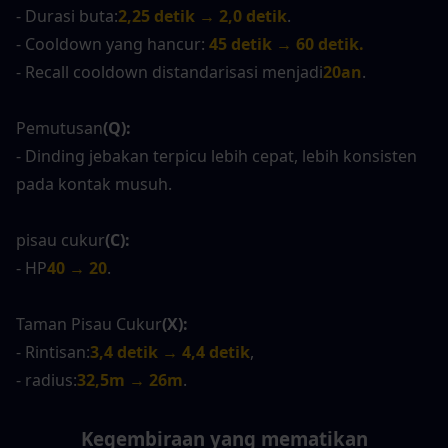
- Durasi buta:
2,25 detik → 2,0 detik
.
- Cooldown yang hancur: 
45 detik → 60 detik.
- Recall cooldown distandarisasi menjadi
20an
.
Pemutusan
(Q):
- Dinding jebakan terpicu lebih cepat, lebih konsisten 
pada kontak musuh.
pisau cukur
(C):
- HP
40 → 20
.
Taman Pisau Cukur
(X):
- Rintisan:
3,4 detik → 4,4 detik
,
- radius:
32,5m → 26m
.
Kegembiraan yang mematikan