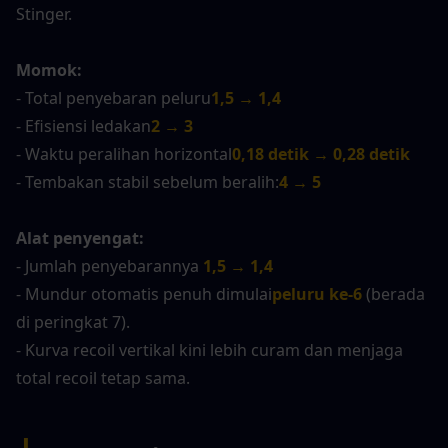
Stinger.
Momok:
- Total penyebaran peluru
1,5 → 1,4
- Efisiensi ledakan
2 → 3
- Waktu peralihan horizontal
0,18 detik → 0,28 detik
- Tembakan stabil sebelum beralih:
4 → 5
Alat penyengat:
- Jumlah penyebarannya
1,5 → 1,4
- Mundur otomatis penuh dimulai
peluru ke-6
(berada 
di peringkat 7).
- Kurva recoil vertikal kini lebih curam dan menjaga 
total recoil tetap sama.