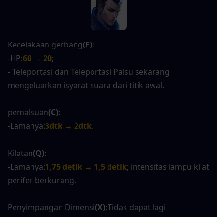
Kecelakaan gerbang
(E):
-HP:
60 → 20
;
- Teleportasi dan Teleportasi Palsu sekarang 
mengeluarkan isyarat suara dari titik awal.
pemalsuan
(C):
-Lamanya:
3dtk → 2dtk
.
Kilatan
(Q):
-Lamanya:
1,75 detik → 1,5 detik
; intensitas lampu kilat 
perifer berkurang.
Penyimpangan Dimensi
(X):
Tidak dapat lagi 