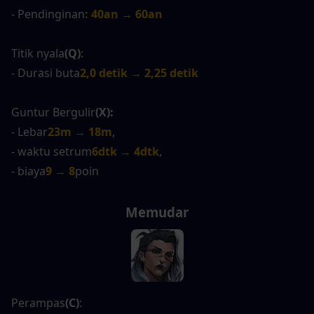
- Pendinginan
: 40an → 60an
Titik nyala
(Q)
:
- Durasi buta
2,0 detik → 2,25 detik
Guntur Bergulir
(X):
- Lebar
23m → 18m
,
- waktu setrum
6dtk → 4dtk
,
- biaya
9 → 8
poin
Memudar
Perampas
(C)
: