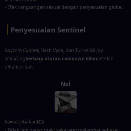
- Efek rangsangan sesuai dengan penyesuaian global.
|
Penyesuaian Sentinel
Spycam Cypher, Flash Vyse, dan Turret Killjoy 
sekarang
berbagi aturan cooldown 60an
setelah 
dihancurkan.
Nol
kawat jebakan
(C):
- Tidak lagi gegar otak; sekarang melambat sebesar 