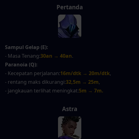
Pertanda
Sampul Gelap (E):
- Masa Tenang:
30an → 40an
.
Paranoia (Q):
- Kecepatan perjalanan:
16m/dtk → 20m/dtk
,
- rentang maks dikurangi:
32,5m → 25m
,
- jangkauan terlihat meningkat:
5m → 7m.
Astra