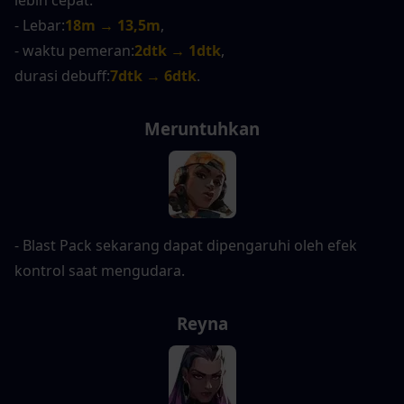
lebih cepat.
- Lebar:
18m → 13,5m
,
- waktu pemeran:
2dtk → 1dtk
,
durasi debuff:
7dtk → 6dtk
.
Meruntuhkan
- Blast Pack sekarang dapat dipengaruhi oleh efek 
kontrol saat mengudara.
Reyna