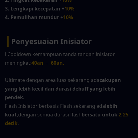
2. Tingkat kebakaran +
10%
3. Lengkapi kecepatan +
10%
4. Pemulihan mundur +
10%
|
Penyesuaian Inisiator
l Cooldown kemampuan tanda tangan inisiator 
meningkat:
40an → 60an.
Ultimate dengan area luas sekarang ada
cakupan 
yang lebih kecil dan durasi debuff yang lebih 
pendek.
Flash Inisiator berbasis Flash sekarang ada
lebih 
kuat,
dengan semua durasi flash
bersatu untuk
2,25 
detik
.