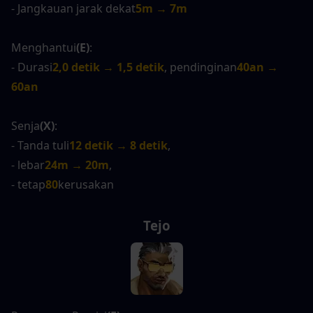
- Jangkauan jarak dekat
5m → 7m
Menghantui
(E)
:
- Durasi
2,0 detik → 1,5 detik
, pendinginan
40an → 
60an
Senja
(X)
:
- Tanda tuli
12 detik → 8 detik
,
- lebar
24m → 20m
,
- tetap
80
kerusakan
Tejo