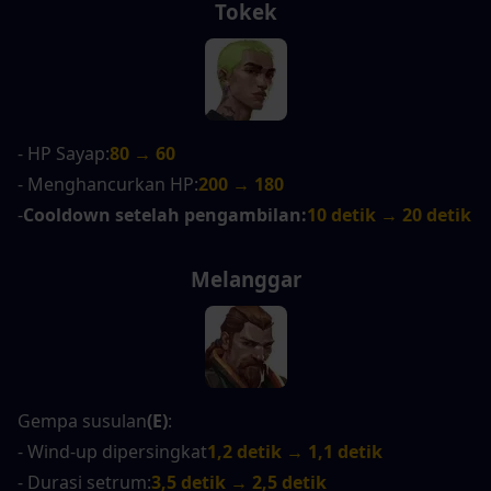
Tokek
- HP Sayap:
80 → 60
- Menghancurkan HP:
200 → 180
-
Cooldown setelah pengambilan:
10 detik → 20 detik
Melanggar
Gempa susulan
(E)
:
- Wind-up dipersingkat
1,2 detik → 1,1 detik
- Durasi setrum:
3,5 detik → 2,5 detik