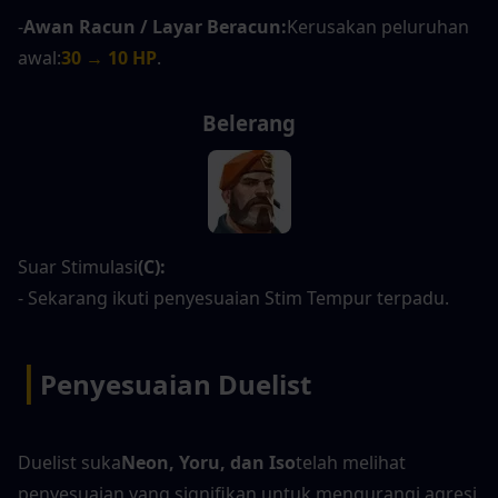
-
Awan Racun / Layar Beracun:
Kerusakan peluruhan 
awal:
30 → 10 HP
.
Belerang
Suar Stimulasi
(C):
- Sekarang ikuti penyesuaian Stim Tempur terpadu.
|
Penyesuaian Duelist
Duelist suka
Neon, Yoru, dan Iso
telah melihat 
penyesuaian yang signifikan untuk mengurangi agresi 