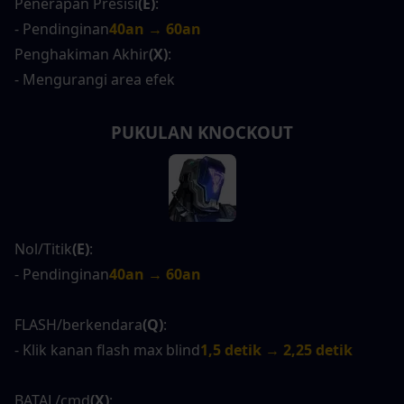
Penerapan Presisi
(E)
:
- Pendinginan
40an → 60an
Penghakiman Akhir
(X)
:
- Mengurangi area efek
PUKULAN KNOCKOUT
Nol/Titik
(E)
:
- Pendinginan
40an → 60an
FLASH/berkendara
(Q)
:
- Klik kanan flash max blind
1,5 detik → 2,25 detik
BATAL/cmd
(X)
: