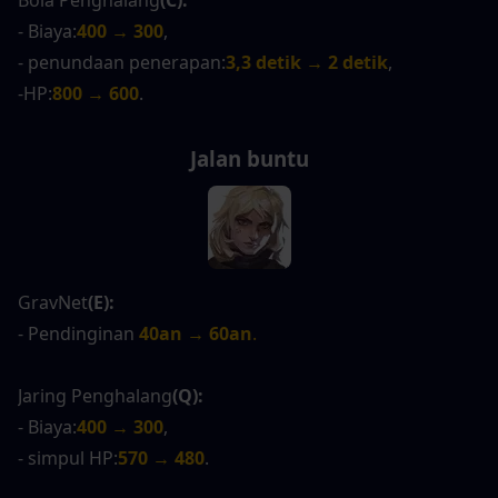
Bola Penghalang
(C):
- Biaya:
400 → 300
,
- penundaan penerapan:
3,3 detik → 2 detik
,
-HP:
800 → 600
.
Jalan buntu
GravNet
(E):
- Pendinginan
40an → 60an
.
Jaring Penghalang
(Q):
- Biaya:
400 → 300
,
- simpul HP:
570 → 480
.