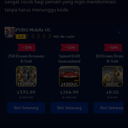
sangat cocok bagi pemain yang ingin mendominasi 
tanpa harus menunggu kode.
PUBG Mobile UC
5.0
902.4k+ sold
- 13%
- 12%
- 15%
250 Draws Druvaen
Speed Drift
10 Draws Druvae
X-Suit
Guaranteed
X-Suit
175.99
266.99
8.55
$
$
$
$ 199.99
$ 299.99
$ 9.99
Beli Sekarang
Beli Sekarang
Beli Sekarang