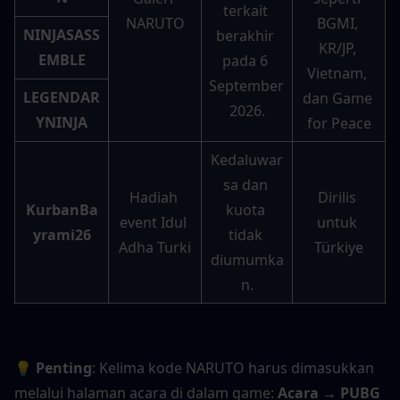
terkait 
NARUTO
BGMI, 
NINJASASS
berakhir 
KR/JP, 
EMBLE
pada 6 
Vietnam, 
September 
LEGENDAR
dan Game 
2026.
YNINJA
for Peace
Kedaluwar
sa dan 
Hadiah 
Dirilis 
KurbanBa
kuota 
event Idul 
untuk 
yrami26
tidak 
Adha Turki
Türkiye
diumumka
n.
💡 Penting
: Kelima kode NARUTO harus dimasukkan 
melalui halaman acara di dalam game: 
Acara → PUBG 