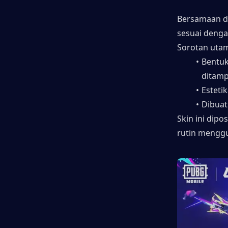
Bersamaan de
sesuai denga
Sorotan uta
Bentuk
ditamp
Esteti
Dibuat
Skin ini dipo
rutin mengg