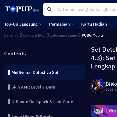
Top-Up Langsung
Permainan
Kartu Hadiah
Beranda
Berita & Blog
Informasi game
PUBG Mobile
Set Dete
Contents
4.3): Set
Lengkap
▍Multiverse Detective Set
Bisk
▍Skin AMR Level 7 Baru
2026-0
▍Ultimate Backpack & Loot Crate
▍Tema Glider & Kereta