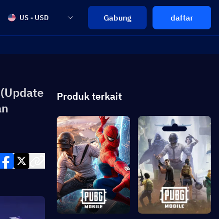
Gabung
daftar
US - USD
 (Update
Produk terkait
an