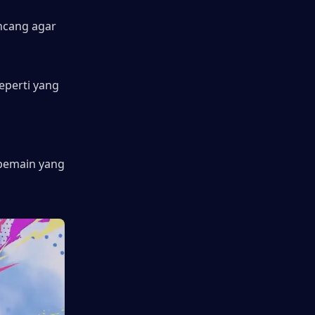
ncang agar 
eperti yang 
pemain yang 