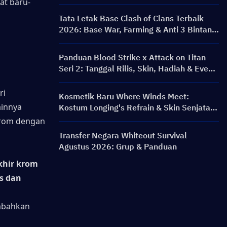
at baru-
Tata Letak Base Clash of Clans Terbaik
2026: Base War, Farming & Anti 3 Bintang
TH12 hingga TH18
Panduan Blood Strike x Attack on Titan
Seri 2: Tanggal Rilis, Skin, Hadiah & Event
Top Up
i 
Kosmetik Baru Where Winds Meet:
innya 
Kostum Longing's Refrain & Skin Senjata
Silent Voice: Crest Aria Telah Dirilis!
rom dengan 
Transfer Negara Whiteout Survival
Agustus 2026: Grup & Panduan
khir krom
s dan 
bahkan 