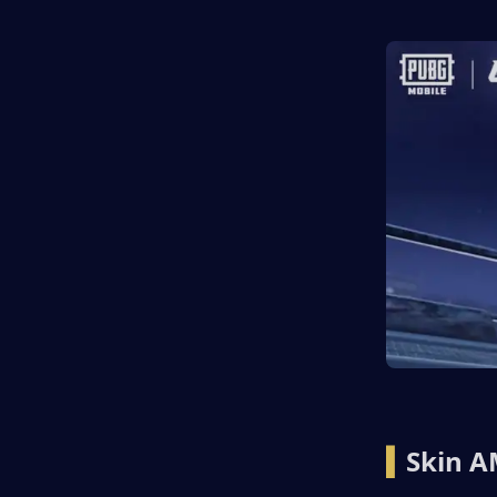
▍
Skin A