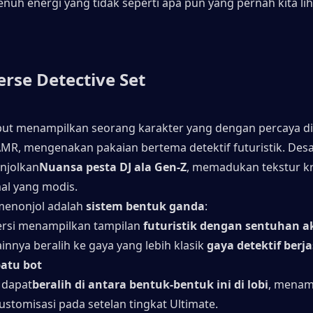
enuh energi yang tidak seperti apa pun yang pernah kita lih
erse Detective Set
but menampilkan seorang karakter yang dengan percaya dir
, mengenakan pakaian bertema detektif futuristik. Desa
njolkan
Nuansa pesta DJ ala Gen-Z
, memadukan tekstur k
al yang modis.
menonjol adalah 
sistem bentuk ganda
:
ersi menampilkan tampilan 
futuristik dengan sentuhan a
ainnya beralih ke gaya yang lebih klasik 
gaya detektif berja
atu bot
 dapat
beralih di antara bentuk-bentuk ini di lobi
, menam
 kustomisasi pada setelan tingkat Ultimate.