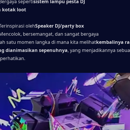
Bergaya seperti
sistem lampu pesta DJ
 kotak loot
Terinspirasi oleh
Speaker DJ/party box
Mencolok, bersemangat, dan sangat bergaya
alah satu momen langka di mana kita melihat
kembalinya ran
ng dianimasikan sepenuhnya
, yang menjadikannya sebu
iperhatikan.