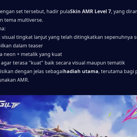
ngan set tersebut, hadir pula
Skin AMR Level 7
, yang dira
n tema multiverse.
ma:
 visual tingkat lanjut yang telah ditingkatkan sepenuhnya s
ilkan dalam teaser
ka neon + metalik yang kuat
 agar terasa "kuat" baik secara visual maupun tematik
sisikan dengan jelas sebagai
hadiah utama
, terutama bagi 
unakan AMR.