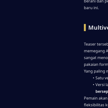
berani dan p
baru ini.
▍
Multiv
Teaser terse
memegang AMR
sangat meno
pakaian form
Yang paling 
Satu v
Versi l
bersep
Pemain akan
fleksibilitas