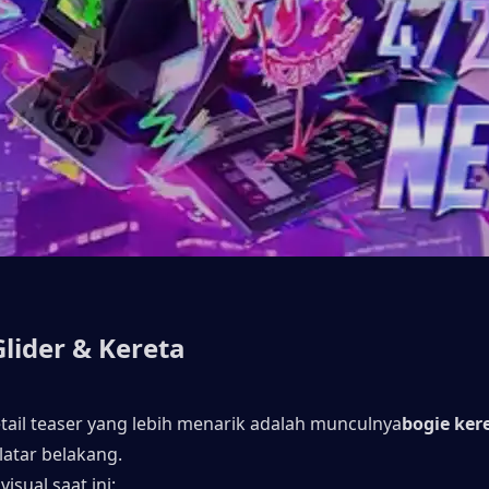
lider & Kereta
etail teaser yang lebih menarik adalah munculnya
bogie kere
 latar belakang.
isual saat ini: