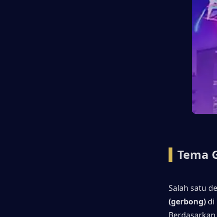
▍
Tema G
Salah satu d
(gerbong)
 di
Berdasarkan v