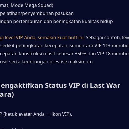
rmat, Mode Mega Squad)
 pelatihan/penyembuhan pasukan
ngan pertempuran dan peningkatan kualitas hidup
i level VIP Anda, semakin kuat buff ini
. Sebagai contoh, leve
edikit peningkatan kecepatan, sementara VIP 11+ member
epatan konstruksi masif sebesar +50% dan VIP 18 membuk
usif serta keuntungan prestise maksimum.
engaktifkan Status VIP di Last War 
ara)
P (ketuk avatar Anda → ikon VIP).