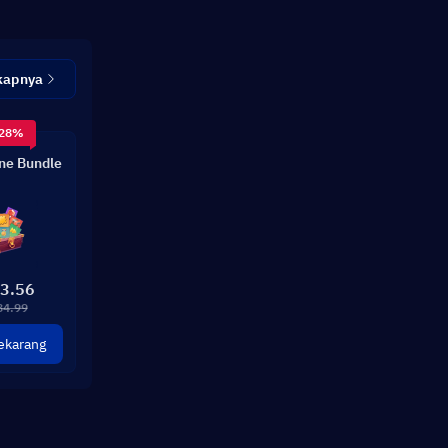
kapnya
 28%
ne Bundle
3.56
84.99
ekarang