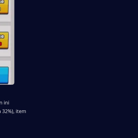
ini 
32%), item 