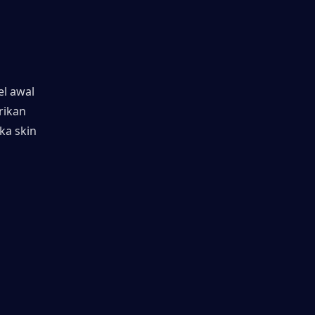
l awal 
ikan 
a skin 