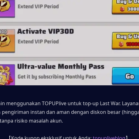
n menggunakan TOPUPlive untuk top-up Last War. Layanan 
pengiriman instan dan aman dengan diskon besar (hingga 
 tanpa risiko masalah akun.
【Kode kupon eksklusif untuk Anda: 
topupliveblog
】