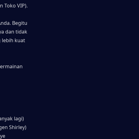
n Toko VIP).
nda. Begitu 
a dan tidak 
lebih kuat 
ermainan 
nyak lagi)
gen Shirley)
ye 