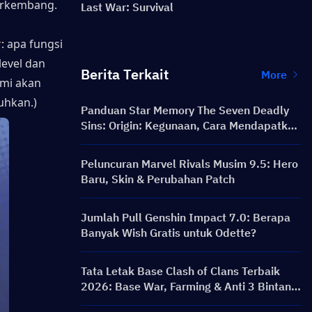
erkembang.
Last War: Survival
r
: apa fungsi 
evel dan 
Berita Terkait
More
mi akan 
uhkan.)
Panduan Star Memory The Seven Deadly
Sins: Origin: Kegunaan, Cara Mendapatkan
& Tips Pengeluaran Terbaik
Peluncuran Marvel Rivals Musim 9.5: Hero
Baru, Skin & Perubahan Patch
Jumlah Pull Genshin Impact 7.0: Berapa
Banyak Wish Gratis untuk Odette?
Tata Letak Base Clash of Clans Terbaik
2026: Base War, Farming & Anti 3 Bintang
TH12 hingga TH18