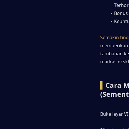
Terho
Bonus
Keuntu
Semakin tingg
memberikan s
tambahan kec
markas ekskl
▍
Cara M
(Sement
Buka layar VI