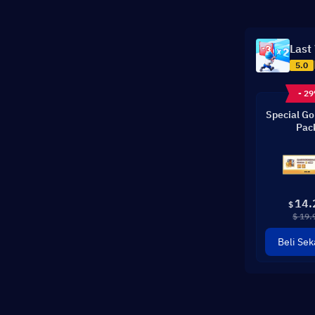
Last
5.0
- 2
Special Go
Pac
14.
$
$ 19.
Beli Sek