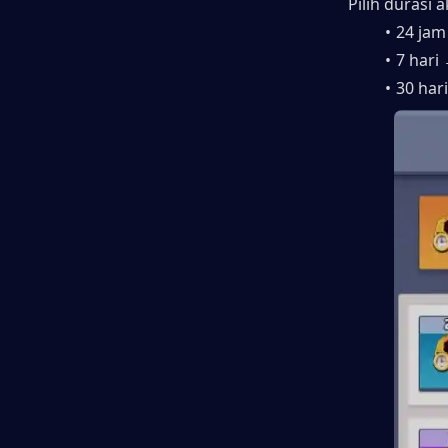
Pilih durasi a
24 jam
7 hari
30 hari