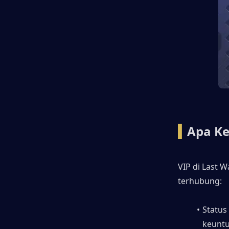
▍
Apa Ke
VIP di Last W
terhubung:
Status
keuntun