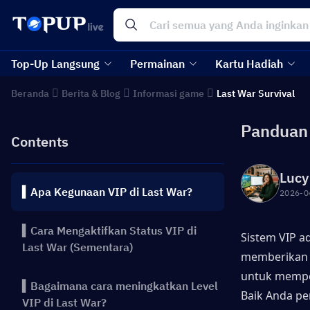
Top-Up Langsung
Permainan
Kartu Hadiah
Beranda
Berita & Blog
Informasi game
Last War Survival
Panduan 
Contents
Lucy
▍Apa Kegunaan VIP di Last War?
2026-0
▍Cara Mengaktifkan Status VIP di
Sistem VIP ad
Last War (Sementara)
memberikan 
untuk memper
▍Bagaimana cara meningkatkan Level
Baik Anda pe
VIP di Last War?