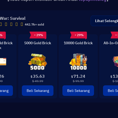
 War: Survival
Lihat Seleng
442.7k+ sold
9%
- 29%
- 29%
-
ld Brick
5000 Gold Brick
10000 Gold Brick
All-In-O
k
26
35.63
71.24
13
$
$
$
99
$ 49.99
$ 99.99
$ 1
arang
Beli Sekarang
Beli Sekarang
Beli S