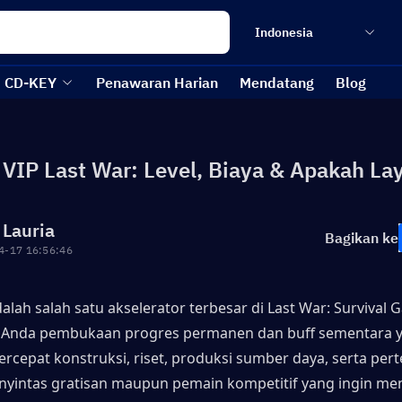
Indonesia
CD-KEY
Penawaran Harian
Mendatang
Blog
VIP Last War: Level, Biaya & Apakah La
 Lauria
Bagikan ke
4-17 16:56:46
alah salah satu akselerator terbesar di Last War: Survival 
Anda pembukaan progres permanen dan buff sementara ya
cepat konstruksi, riset, produksi sumber daya, serta pert
nyintas gratisan maupun pemain kompetitif yang ingin men