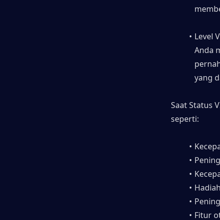
member
Level 
Anda m
pernah
yang d
Saat Status 
seperti:
Kecepa
Pening
Kecepa
Hadiah
Pening
Fitur 