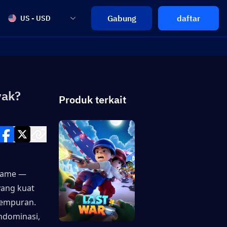
Gabung
daftar
US - USD
yak?
Produk terkait
Game — 
ng kuat 
empuran. 
dominasi, 