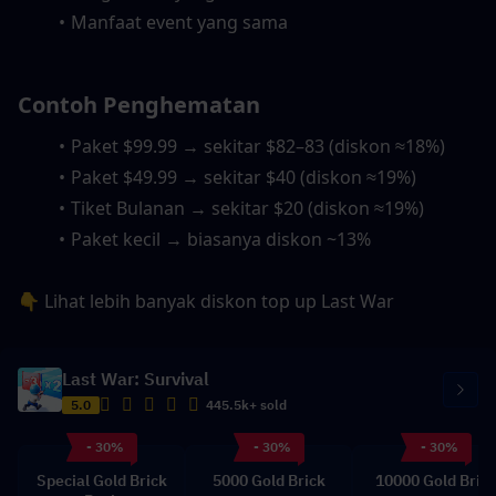
Manfaat event yang sama
Contoh Penghematan
Paket $99.99 → sekitar $82–83 (diskon ≈18%)
Paket $49.99 → sekitar $40 (diskon ≈19%)
Tiket Bulanan → sekitar $20 (diskon ≈19%)
Paket kecil → biasanya diskon ~13%
👇 Lihat lebih banyak diskon top up Last War
Last War: Survival
5.0
445.5k+ sold
- 30%
- 30%
- 30%
Special Gold Brick
5000 Gold Brick
10000 Gold Bric