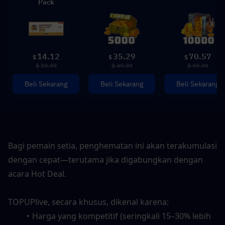
Pack
14.12
35.29
70.57
$
$
$
$ 19.99
$ 49.99
$ 99.99
Beli Sekarang
Beli Sekarang
Beli Sekarang
Bagi pemain setia, penghematan ini akan terakumulasi 
dengan cepat—terutama jika digabungkan dengan 
acara Hot Deal.
TOPUPlive, secara khusus, dikenal karena:
Harga yang kompetitif (seringkali 15–30% lebih 