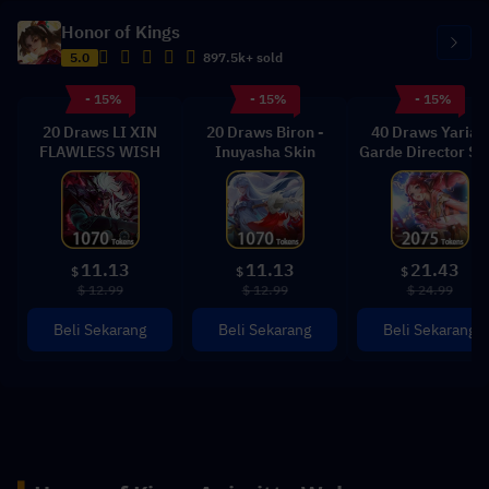
Honor of Kings
5.0
897.5k+ sold
- 15%
- 15%
- 15%
20 Draws LI XIN
20 Draws Biron -
40 Draws Yaria -
FLAWLESS WISH
Inuyasha Skin
Garde Director Sk
11.13
11.13
21.43
$
$
$
$ 12.99
$ 12.99
$ 24.99
Beli Sekarang
Beli Sekarang
Beli Sekarang