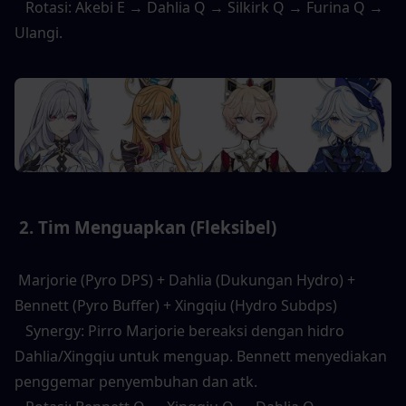
   Rotasi: Akebi E → Dahlia Q → Silkirk Q → Furina Q → 
Ulangi. 
 2. Tim Menguapkan (Fleksibel) 
 Marjorie (Pyro DPS) + Dahlia (Dukungan Hydro) + 
Bennett (Pyro Buffer) + Xingqiu (Hydro Subdps) 
   Synergy: Pirro Marjorie bereaksi dengan hidro 
Dahlia/Xingqiu untuk menguap. Bennett menyediakan 
penggemar penyembuhan dan atk. 