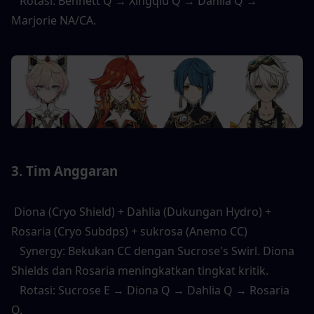
   Rotasi: Bennett Q → Xingqiu Q → Dahlia Q → 
Marjorie NA/CA. 
3. Tim Anggaran 
 Diona (Cryo Shield) + Dahlia (Dukungan Hydro) + 
Rosaria (Cryo Subdps) + sukrosa (Anemo CC) 
   Synergy: Bekukan CC dengan Sucrose's Swirl. Diona 
Shields dan Rosaria meningkatkan tingkat kritik. 
   Rotasi: Sucrose E → Diona Q → Dahlia Q → Rosaria 
Q. 