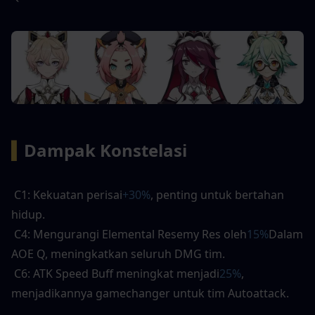
▍
Dampak Konstelasi
 C1: Kekuatan perisai
+30%
, penting untuk bertahan 
hidup. 
 C4: Mengurangi Elemental Resemy Res oleh
15%
Dalam 
AOE Q, meningkatkan seluruh DMG tim. 
 C6: ATK Speed ​​Buff meningkat menjadi
25%
, 
menjadikannya gamechanger untuk tim Autoattack.  