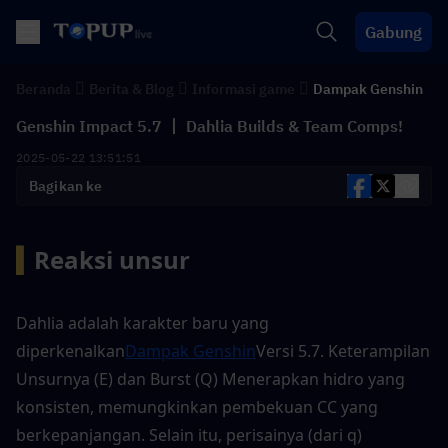
Gabung
Beranda
Berita & Blog
Informasi game
Dampak Genshin
Genshin Impact 5.7 丨 Dahlia Builds & Team Comps!
2025-05-22 13:51:51
Bagikan ke
▍
Reaksi unsur 
Dahlia adalah karakter baru yang 
diperkenalkan
Dampak Genshin
Versi 5.7. Keterampilan 
Unsurnya (E) dan Burst (Q) Menerapkan hidro yang 
konsisten, memungkinkan pembekuan CC yang 
berkepanjangan. Selain itu, perisainya (dari q) 