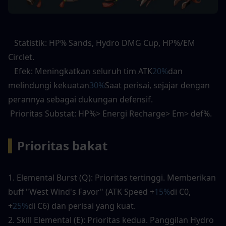
   Statistik: HP% Sands, Hydro DMG Cup, HP%/EM 
Circlet. 
   Efek: Meningkatkan seluruh tim ATK
20%
dan 
melindungi kekuatan
30%
Saat perisai, sejajar dengan 
perannya sebagai dukungan defensif. 
 Prioritas Substat: HP%> Energi Recharge> Em> def%. 
▍
Prioritas bakat
1. Elemental Burst (Q): Prioritas tertinggi. Memberikan 
buff "West Wind's Favor" (ATK Speed ​​+
15%
di C0, 
+
25%
di C6) dan perisai yang kuat. 
2. Skill Elemental (E): Prioritas kedua. Panggilan Hydro 