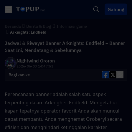
Gabung
Beranda
Berita & Blog
Informasi game
Arknights: Endfield
Jadwal & Riwayat Banner Arknights: Endfield – Banner
Saat Ini, Mendatang & Sebelumnya
Nightwind Ororon
2026-06-03 14:47:51
Bagikan ke
Perencanaan banner adalah salah satu aspek 
terpenting dalam Arknights: Endfield. Mengetahui 
kapan tepatnya operator favorit Anda akan muncul 
dapat membantu Anda menghemat Oroberyl secara 
efisien dan menghindari ketinggalan karakter 