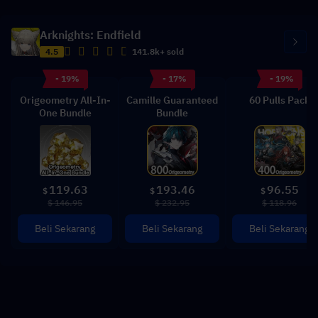
Arknights: Endfield
4.5
141.8k+ sold
- 19%
- 17%
- 19%
Origeometry All-In-
Camille Guaranteed
60 Pulls Pack
One Bundle
Bundle
119.63
193.46
96.55
$
$
$
$ 146.95
$ 232.95
$ 118.96
Beli Sekarang
Beli Sekarang
Beli Sekarang