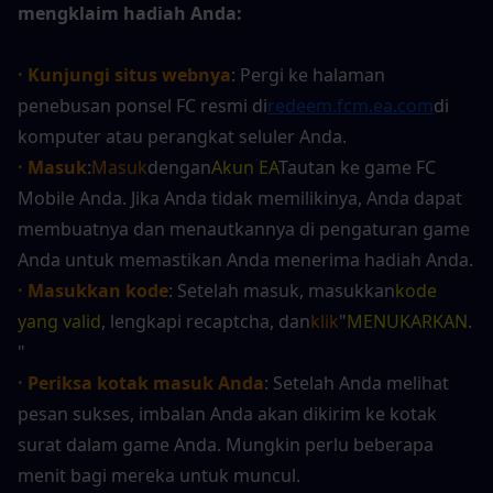
mengklaim hadiah Anda:
· Kunjungi situs webnya
: Pergi ke halaman 
penebusan ponsel FC resmi di
redeem.fcm.ea.com
di 
komputer atau perangkat seluler Anda.
· Masuk
:
Masuk
dengan
Akun EA
Tautan ke game FC 
Mobile Anda. Jika Anda tidak memilikinya, Anda dapat 
membuatnya dan menautkannya di pengaturan game 
Anda untuk memastikan Anda menerima hadiah Anda.
· Masukkan kode
: Setelah masuk, masukkan
kode 
yang valid
, lengkapi recaptcha, dan
klik
"
MENUKARKAN
. 
"
· Periksa kotak masuk Anda
: Setelah Anda melihat 
pesan sukses, imbalan Anda akan dikirim ke kotak 
surat dalam game Anda. Mungkin perlu beberapa 
menit bagi mereka untuk muncul.