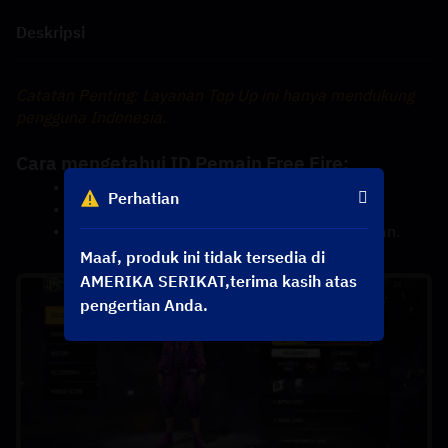
Deskripsi
Catatan Penting: Layanan Top Up ini hanya mendukung 
pengguna Indonesia.
Cara mengetahui ID Pemain Free Fire:
① Gunakan akun Anda untuk login game.
Perhatian
② Klik avatar Anda di pojok kiri atas.
③ ID Pemain Free Fire Anda akan ditampilkan.
Maaf, produk ini tidak tersedia di
AMERIKA SERIKAT,terima kasih atas
pengertian Anda.