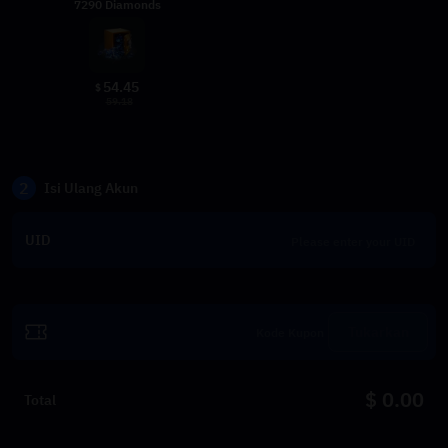
7290 Diamonds
54.45
$
59.18
2
Isi Ulang Akun
UID
Tukarkan
$ 0.00
Total