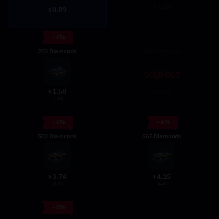
1.14
$
0.89
$
1.21
- 6%
200 Diamonds
280 Diamonds
SOLD OUT
1.58
2.09
$
$
1.68
2.22
- 6%
- 6%
500 Diamonds
565 Diamonds
3.74
4.15
$
$
3.97
4.41
- 8%