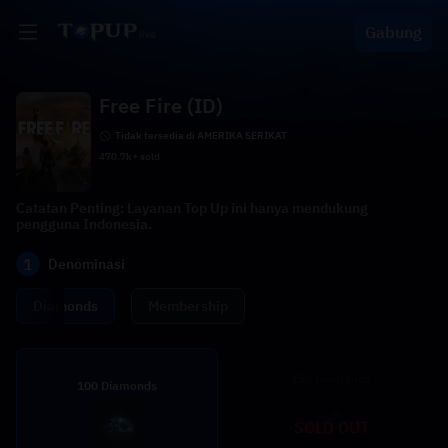
Gabung
Free Fire (ID)
Tidak tersedia di AMERIKA SERIKAT
470.7k+ sold
Catatan Penting: Layanan Top Up ini hanya mendukung
pengguna Indonesia.
1
Denominasi
Diamonds
Membership
150 Diamonds
100 Diamonds
SOLD OUT