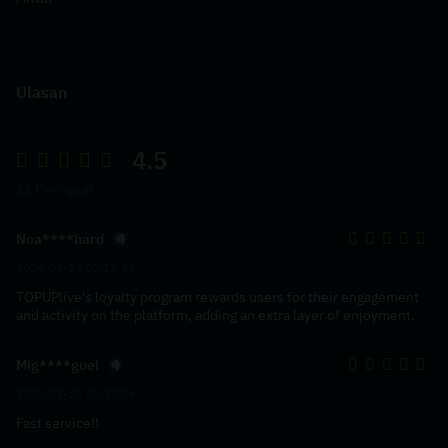
Ulasan
4.5
21 Peringkat
Noa****hard
2024-01-24 07:13:44
TOPUPlive's loyalty program rewards users for their engagement
and activity on the platform, adding an extra layer of enjoyment.
Mig****guel
2023-07-15 10:37:34
Fast service!!