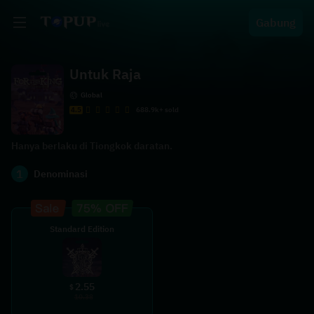
Gabung
Untuk Raja
Global
4.5
688.9k+ sold
Hanya berlaku di Tiongkok daratan.
1
Denominasi
Standard Edition
2.55
$
10.38