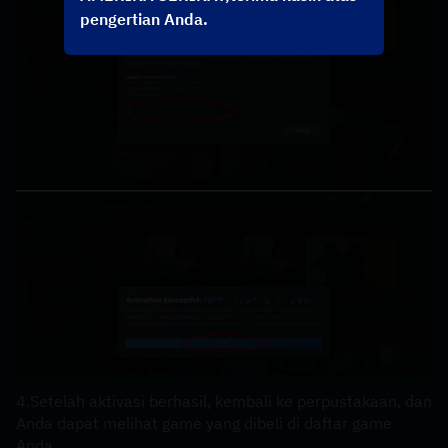
pengertian Anda.
4.Setelah aktivasi berhasil, kembali ke perpustakaan, dan 
Anda dapat melihat game yang dibeli di daftar game 
Anda