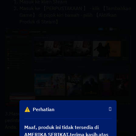
Masuk ke klien Steam
Masuk ke 【PERPUSTAKAAN 】 - klik 【Tambahkan 
Game】 di pojok kiri bawah - pilih 【Aktifkan 
Produk di Steam】
Perhatian
3.Masukkan 【kode produk】 Anda sesuai dengan 
perintah di layar, kode dapat disalin dalam pesanan 
Anda.
Maaf, produk ini tidak tersedia di
AMERIKA SERIKAT,terima kasih atas