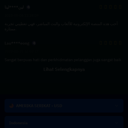
لين****لينا
2023-05-08 11:28:09
أحب هذه المنصة الإلكترونية للألعاب والبث المباشر، فهي تعطيني تجربة
ممتازة.
Lau****eong
2022-01-25 16:02:17
Sangat berpuas hati dan perkhidmatan pelanggan juga sangat baik
Lihat Selengkapnya
AMERIKA SERIKAT - USD
Indonesia