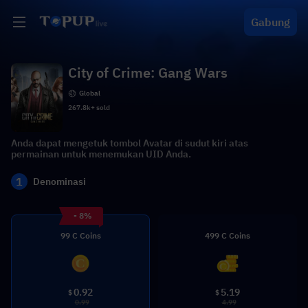
Gabung
City of Crime: Gang Wars
Global
267.8k+ sold
Anda dapat mengetuk tombol Avatar di sudut kiri atas
permainan untuk menemukan UID Anda.
1
Denominasi
- 8%
99 C Coins
499 C Coins
0.92
5.19
$
$
0.99
4.99