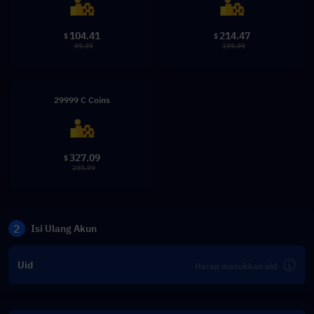
104.41
214.47
$
$
99.99
199.99
29999 C Coins
327.09
$
299.99
2
Isi Ulang Akun
Uid