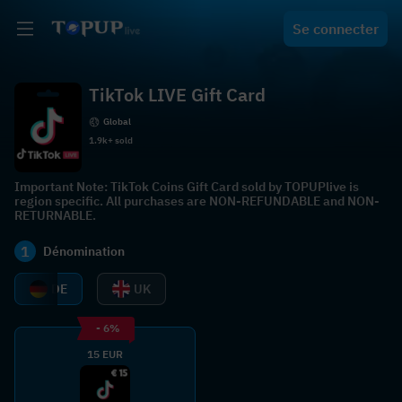
Se connecter
TikTok LIVE Gift Card
Global
1.9k+ sold
Important Note: TikTok Coins Gift Card sold by TOPUPlive is
region specific. All purchases are NON-REFUNDABLE and NON-
RETURNABLE.
1
Dénomination
DE
UK
- 6%
15 EUR