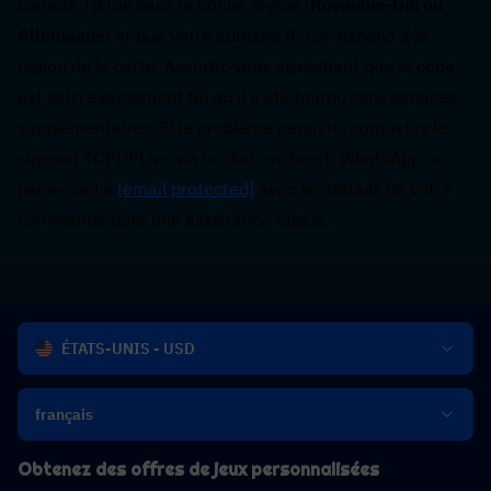
compte TikTok dans la bonne région (
Royaume-Uni ou 
Allemagne
) et que votre adresse IP correspond à la 
région de la carte. Assurez-vous également que le code 
est saisi exactement tel qu'il a été fourni, sans espaces 
supplémentaires. Si le problème persiste, contactez le 
support TOPUPLive via le chat en direct, WhatsApp ou 
par e-mail à 
[email protected]
 avec les détails de votre 
commande pour une assistance rapide.
ÉTATS-UNIS - USD
français
Obtenez des offres de jeux personnalisées