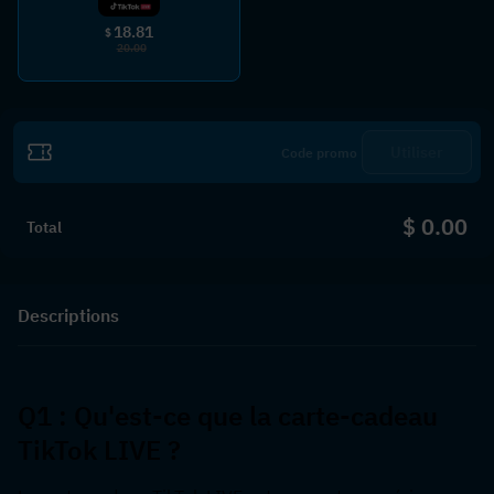
18.81
$
20.00
Utiliser
$ 0.00
Total
Descriptions
Q1 : Qu'est-ce que la carte-cadeau 
TikTok LIVE ?  