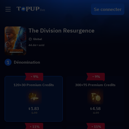
Se connecter
The Division Resurgence
Global
44.6k+ sold
1
Dénomination
- 9%
- 9%
120+30 Premium Credits
300+75 Premium Credits
1.83
4.58
$
$
1.99
4.99
- 11%
- 11%