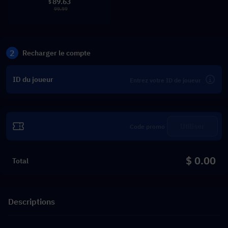
89.63
$
99.99
2
Recharger le compte
ID du joueur
Utiliser
$ 0.00
Total
Descriptions