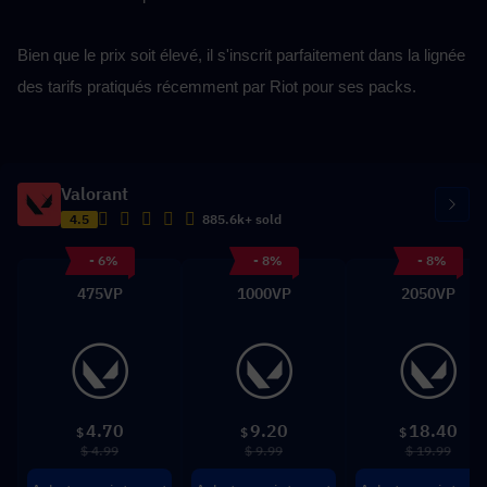
Bien que le prix soit élevé, il s'inscrit parfaitement dans la lignée 
des tarifs pratiqués récemment par Riot pour ses packs.
Valorant
4.5
885.6k+ sold
- 6%
- 8%
- 8%
475VP
1000VP
2050VP
4.70
9.20
18.40
$
$
$
$ 4.99
$ 9.99
$ 19.99