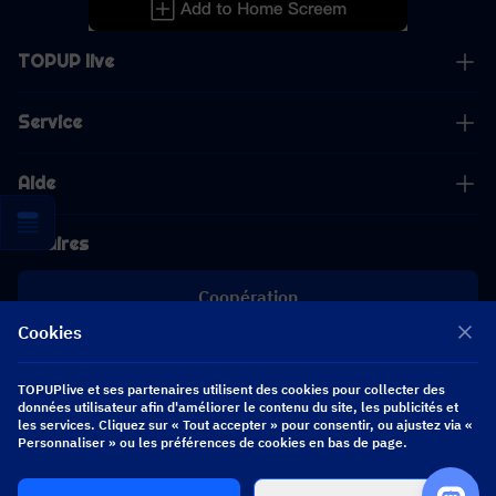
TOPUP live
Service
Aide
Affaires
Coopération
Cookies
[email protected]
[email protected]
TOPUPlive et ses partenaires utilisent des cookies pour collecter des
données utilisateur afin d'améliorer le contenu du site, les publicités et
les services. Cliquez sur « Tout accepter » pour consentir, ou ajustez via «
Personnaliser » ou les préférences de cookies en bas de page.
Suivez-nous