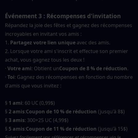
Événement 3 : Récompenses d'invitation
Répandez la joie des fêtes et gagnez des récompenses 
incroyables en invitant vos amis :
1. 
Partagez votre lien unique
 avec des amis.
2. Lorsque votre ami s'inscrit et effectue son premier 
achat, vous gagnez tous les deux !
· 
Votre ami
: Obtient un
Coupon de 8 % de réduction
.
· 
Toi
: Gagnez des récompenses en fonction du nombre 
d'amis que vous invitez :
§ 
1 ami
: 60 UC (0,99$)
§ 
2 amis
:
Coupon de 10 % de réduction
 (jusqu'à 8$)
§ 
3 amis
: 300+25 UC (4,99$)
§ 
5 amis
:
Coupon de 11 % de réduction
 (jusqu'à 15$)
Suivez facilement vos références et récompenses via le 