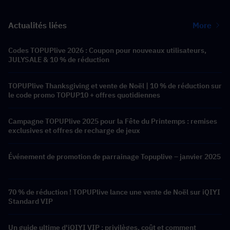
Actualités liées
More
Codes TOPUPlive 2026 : Coupon pour nouveaux utilisateurs,
JULYSALE & 10 % de réduction
TOPUPlive Thanksgiving et vente de Noël | 10 % de réduction sur
le code promo TOPUP10 + offres quotidiennes
Campagne TOPUPlive 2025 pour la Fête du Printemps : remises
exclusives et offres de recharge de jeux
Événement de promotion de parrainage Topuplive – janvier 2025
70 % de réduction ! TOPUPlive lance une vente de Noël sur iQIYI
Standard VIP
Un guide ultime d'iQIYI VIP : privilèges, coût et comment