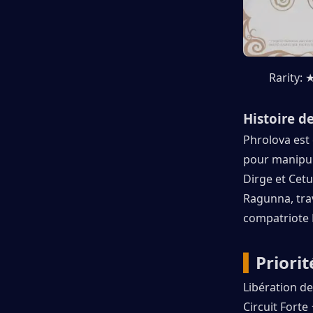
Rarity:
Histoire d
Phrolova est 
pour manipul
Dirge et Cetu
Ragunna, trav
compatriote F
▍
Priori
Libération 
Circuit For