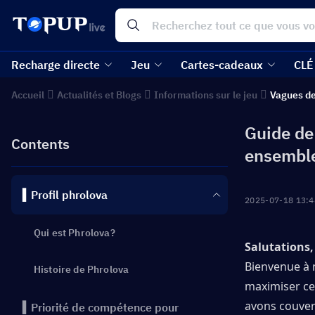
Recharge directe
Jeu
Cartes-cadeaux
CLÉ
Accueil
Actualités et Blogs
Informations sur le jeu
Vagues de
Guide de
Contents
ensemble
▍Profil phrolova
2025-07-18 13:4
Qui est Phrolova?
Salutations,
Bienvenue à 
Histoire de Phrolova
maximiser ce
avons couvert
▍Priorité de compétence pour