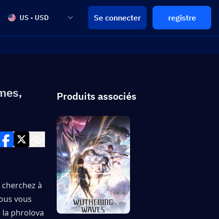
Se connecter
registre
US - USD
mes,
Produits associés
cherchez à 
ous vous 
 la phrolova 