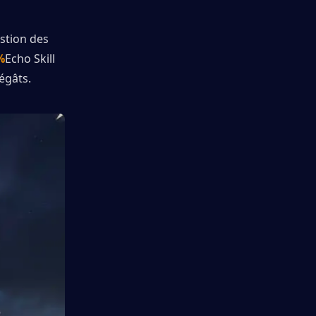
stion des 
%
Echo Skill 
égâts.