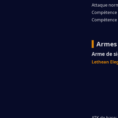
Attaque no
Compétence 
Compétence 
▍
Armes
Arme de si
Lethean El
ATK de base: