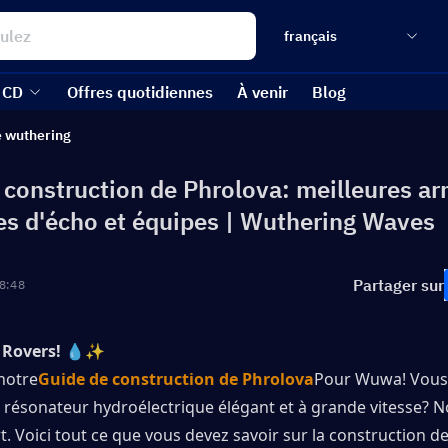
français
 CD
Offres quotidiennes
À venir
Blog
 wuthering
 construction de Phrolova: meilleures ar
s d'écho et équipes | Wuthering Waves
Partager sur
8:48
 Rovers!
💧✨ 
notre
Guide de construction de Phrolova
Pour Wuwa! Vous 
 résonateur hydroélectrique élégant et à grande vitesse? N
. Voici tout ce que vous devez savoir sur la construction de