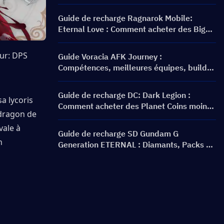
et faut-il l'invoquer ?
Guide de recharge Ragnarok Mobile:
Eternal Love : Comment acheter des Big
Cat Coins au meilleur prix ?
ur: DPS
Guide Voracia AFK Journey :
Compétences, meilleures équipes, build
et faut-il l'invoquer ?
Guide de recharge DC: Dark Legion :
a lycoris 
Comment acheter des Planet Coins moins
dragon de 
cher et en toute sécurité
ale à 
Guide de recharge SD Gundam G
 
Generation ETERNAL : Diamants, Packs de
dépassement de limite, Prix et Méthodes
de recharge