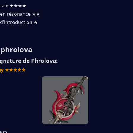
rmale ★★★★
en résonance ★★
d'introduction ★
 phrolova
gnature de Phrolova:
egy ★★★★★
 588