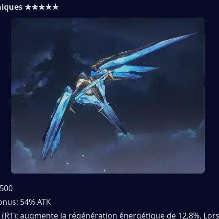
osmiques ★★★★★
 500
bonus: 54% ATK
s (R1): augmente la régénération énergétique de 12,8%. Lor