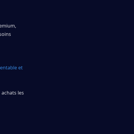
remium, 
soins 
ntable et 
achats les 