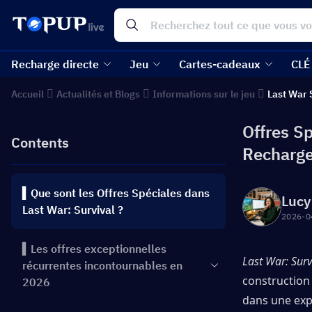
Recharge directe
Jeu
Cartes-cadeaux
CLÉ
Accueil
Actualités et Blogs
Informations sur le jeu
Last War 
Offres Sp
Contents
Recharge
▍Que sont les Offres Spéciales dans
Lucy
Last War: Survival ?
2026-0
▍Les offres exceptionnelles
Last War: Surv
récurrentes incontournables en
construction 
2026
dans une expé