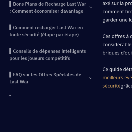
axé sur la p
▍Bons Plans de Recharge Last War
: Comment économiser davantage
comment tire
garder une l
▍Comment recharger Last War en
toute sécurité (étape par étape)
Ces offres à 
considérablem
▍Conseils de dépenses intelligents
briques d'or,
pour les joueurs compétitifs
Ce guide déta
▍FAQ sur les Offres Spéciales de
meilleurs év
Last War
sécurité
grâce
▍Conclusion