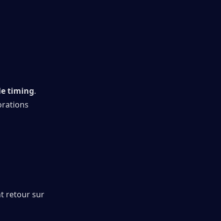
 le timing
. 
rations 
t retour sur 