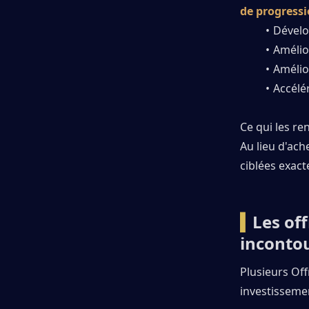
de progressi
Dével
Amélio
Amélio
Accélé
Ce qui les re
Au lieu d'ach
ciblées exac
▍
Les of
inconto
Plusieurs Off
investissemen