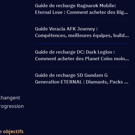
Guide de recharge Ragnarok Mobile:
Eternal Love : Comment acheter des Big
Cat Coins au meilleur prix ?
Guide Voracia AFK Journey :
Compétences, meilleures équipes, build
et faut-il l'invoquer ?
Guide de recharge DC: Dark Legion :
Comment acheter des Planet Coins moins
cher et en toute sécurité
Guide de recharge SD Gundam G
Generation ETERNAL : Diamants, Packs de
dépassement de limite, Prix et Méthodes
de recharge
 changent 
rogression 
e 
objectifs 