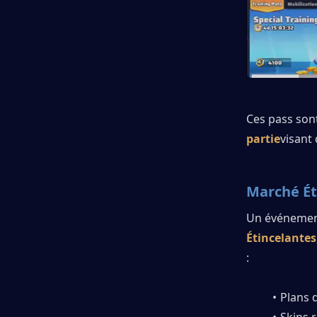
Ces pass son
partie
visant
Marché Ét
Un événement
Étincelantes
:
Plans 
Skins 