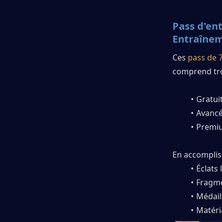
Pass d'ent
Entraînem
Ces 
pass de 7
comprend tro
Gratui
Avancé
Premiu
En accomplis
Éclats
Fragm
Médail
Matéri