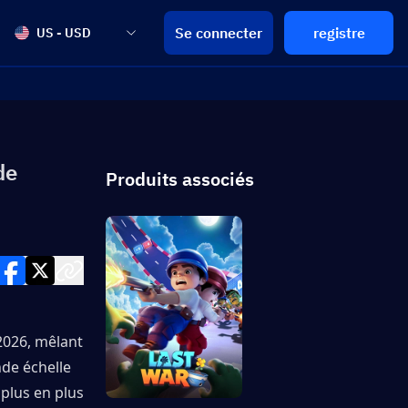
Se connecter
registre
US - USD
de
Produits associés
2026, mêlant 
de échelle 
plus en plus 