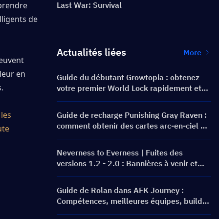
prendre 
Last War: Survival
ligents de 
Actualités liées
More
euvent 
eur en 
Guide du débutant Growtopia : obtenez
.
votre premier World Lock rapidement et
en toute sécurité
les 
Guide de recharge Punishing Gray Raven :
comment obtenir des cartes arc-en-ciel au
te 
meilleur prix ?
Neverness to Everness | Fuites des
versions 1.2 - 2.0 : Bannières à venir et
feuille de route !
Guide de Rolan dans AFK Journey :
Compétences, meilleures équipes, build
et faut-il l'invoquer ?