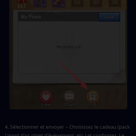
4. Sélectionner et envoyer – Choisissez le cadeau (pack 
Lingot d'or, objet d'événement, etc.) et confirmez. Le 