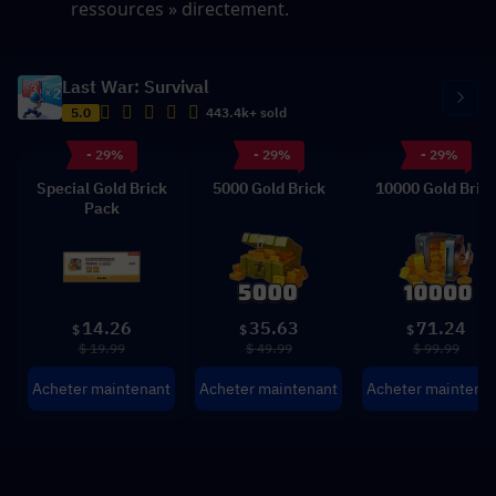
ressources » directement.
Last War: Survival
5.0
443.4k+ sold
- 29%
- 29%
- 29%
Special Gold Brick
5000 Gold Brick
10000 Gold Bric
Pack
14.26
35.63
71.24
$
$
$
$ 19.99
$ 49.99
$ 99.99
Acheter maintenant
Acheter maintenant
Acheter maintena