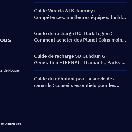
Cat Coins au meilleur prix ?
Guide Voracia AFK Journey :
Compétences, meilleures équipes, build
et faut-il l'invoquer ?
Guide de recharge DC: Dark Legion :
ous 
Comment acheter des Planet Coins moins
cher et en toute sécurité
Guide de recharge SD Gundam G
Generation ETERNAL : Diamants, Packs de
dépassement de limite, Prix et Méthodes
ur débloquer 
de recharge
Guide du débutant pour la survie des
canards : conseils essentiels pour les
nouveaux joueurs
s récompenses 