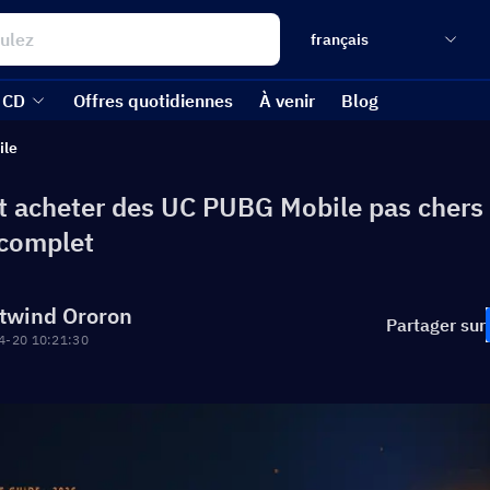
français
 CD
Offres quotidiennes
À venir
Blog
ile
acheter des UC PUBG Mobile pas chers
complet
twind Ororon
Partager sur
4-20 10:21:30