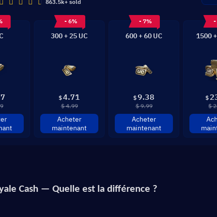
863.5k+ sold
%
- 6%
- 7%
-
C
300 + 25 UC
600 + 60 UC
1500 +
97
4.71
9.38
2
$
$
$
99
$ 4.99
$ 9.99
$ 2
er
Acheter
Acheter
Ach
nant
maintenant
maintenant
main
yale Cash — Quelle est la différence ?