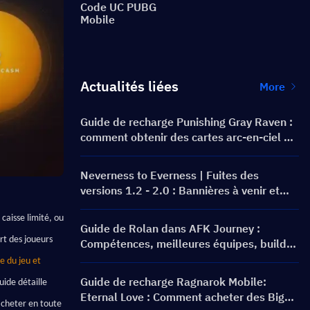
Code UC PUBG
Mobile
Actualités liées
More
Guide de recharge Punishing Gray Raven :
comment obtenir des cartes arc-en-ciel au
meilleur prix ?
Neverness to Everness | Fuites des
versions 1.2 - 2.0 : Bannières à venir et
feuille de route !
caisse limité, ou 
Guide de Rolan dans AFK Journey :
rt des joueurs 
Compétences, meilleures équipes, build
et faut-il l'invoquer ?
 du jeu et 
Guide de recharge Ragnarok Mobile:
uide détaille 
Eternal Love : Comment acheter des Big
cheter en toute 