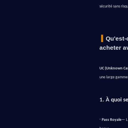
sécurité sans ris
▍Conclusion
 ▍
Qu'est-
acheter a
UC (Unknown Ca
une large gamme 
1. À quoi se
· 
Pass Royale
— L'