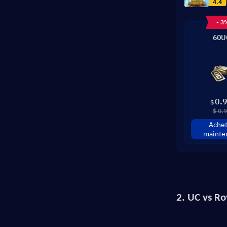
4.4
- 3
60U
0.
$
$ 0.
Achet
mainte
2. UC vs Ro