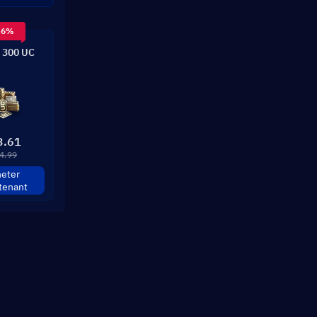
 6%
 300 UC
3.61
4.99
eter
tenant