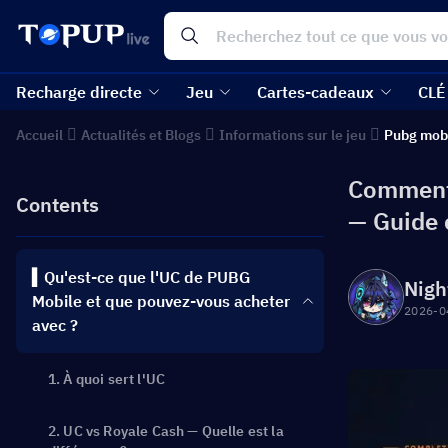
Recharge directe
Jeu
Cartes-cadeaux
CLÉ
Accueil
Actualités et Blogs
Informations sur le jeu
Pubg mob
Comment 
Contents
— Guide 
▍Qu'est-ce que l'UC de PUBG
Nigh
Mobile et que pouvez-vous acheter
2026-0
avec ?
1. À quoi sert l'UC
2. UC vs Royale Cash — Quelle est la