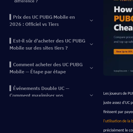
différence ?
▍Prix des UC PUBG Mobile en
2026 : Officiel vs Tiers
▍Est-il sûr d'acheter des UC PUBG
Mobile sur des sites tiers ?
▍Comment acheter des UC PUBG
Mobile — Étape par étape
▍Événements Double UC —
Les joueurs de PUB
Comment maximiser vos
économies
juste assez d'UC p
finissent par pay
▍FAQ sur l'achat de PUBG Mobile
l'utilisation de l
UC
précisément le co