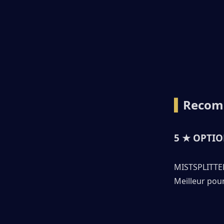
▍
Recom
5 ★ OPTI
MISTSPLITT
Meilleur pou