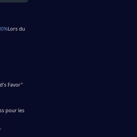
30%
Lors du 
d's Favor" 
s pour les 
. 