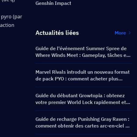
Genshin Impact
pyro (par 
action 
Actualités liées
More
Guide de l'événement Summer Spree de
Where Winds Meet : Gameplay, tâches et
récompenses
Marvel Rivals introduit un nouveau format
de pack PYO : comment acheter plus
intelligemment lors de la mise à jour de la
boutique de la saison 9.5
Guide du débutant Growtopia : obtenez
votre premier World Lock rapidement et
en toute sécurité
Guide de recharge Punishing Gray Raven :
comment obtenir des cartes arc-en-ciel au
meilleur prix ?