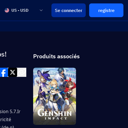
Se connecter
registre
US - USD
s!
Produits associés
ion 5.7.Ir 
icité 
(de q) 