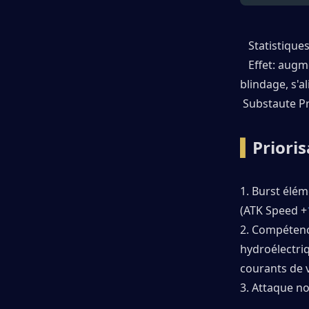
   Statistiqu
   Effet: aug
blindage, s'a
 Substaute P
▍
Prioris
1. Burst élém
(ATK Speed ​​+
2. Compétenc
hydroélectriq
courants de v
3. Attaque no