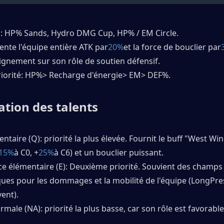
es: HP% Sands, Hydro DMG Cup, HP% / EM Circle. 
mente l'équipe entière ATK par
20%
et la force de bouclier par
lignement sur son rôle de soutien défensif. 
riorité: HP%> Recharge d'énergie> EM> DEF%. 
ation des talents
entaire (Q): priorité la plus élevée. Fournit le buff "West Win
15%
à C0, +
25%
à C6) et un bouclier puissant. 
e élémentaire (E): Deuxième priorité. Souvient des champs 
ues pour les dommages et la mobilité de l'équipe (LongPres
ent). 
rmale (NA): priorité la plus basse, car son rôle est favorable