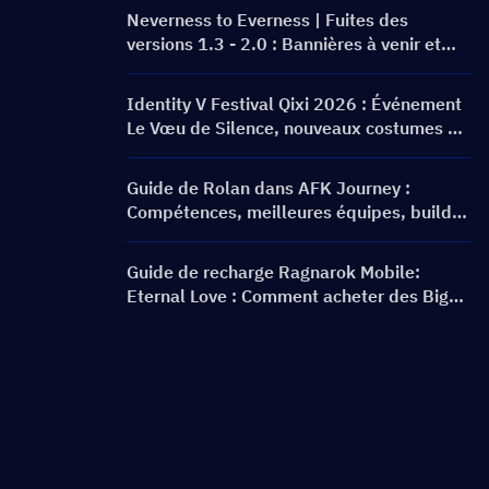
Neverness to Everness | Fuites des
versions 1.3 - 2.0 : Bannières à venir et
feuille de route !
Identity V Festival Qixi 2026 : Événement
Le Vœu de Silence, nouveaux costumes de
classe S et guide des récompenses
Guide de Rolan dans AFK Journey :
Compétences, meilleures équipes, build
et faut-il l'invoquer ?
Guide de recharge Ragnarok Mobile:
Eternal Love : Comment acheter des Big
Cat Coins au meilleur prix ?