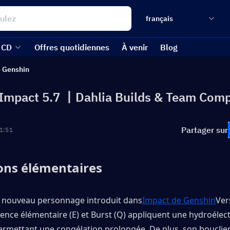
français
 CD
Offres quotidiennes
À venir
Blog
e Genshin
Impact 5.7 丨Dahlia Builds & Team Comp
Partager sur
1:51
ons élémentaires 
n nouveau personnage introduit dans
Impact de Genshin
Vers
nce élémentaire (E) et Burst (Q) appliquent une hydroélectr
rmettant une congélation prolongée. De plus, son bouclier 