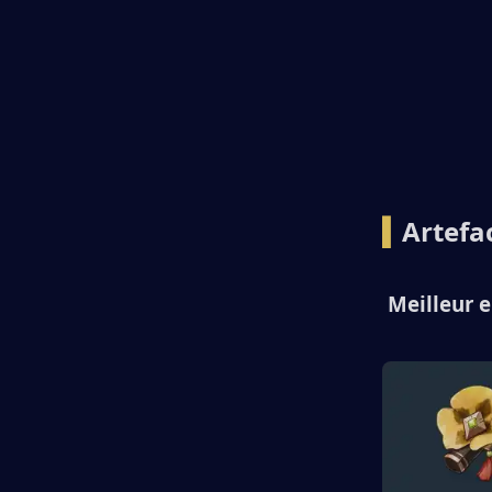
▍
Artefac
 Meilleur e