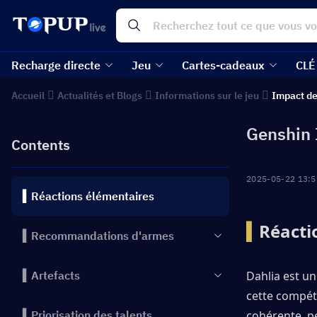
Recharge directe
Jeu
Cartes-cadeaux
CLÉ
Accueil
Actualités et Blogs
Informations sur le jeu
Impact d
Genshin 
Contents
2025-05-22 13:5
▍Réactions élémentaires
▍
Réacti
▍Recommandations d'armes
▍Artefacts
Dahlia est u
cette compéte
▍Priorisation des talents
cohérente, pe