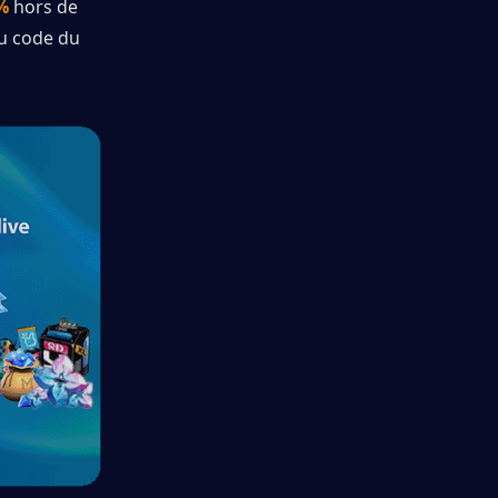
%
 hors de 
du code du 