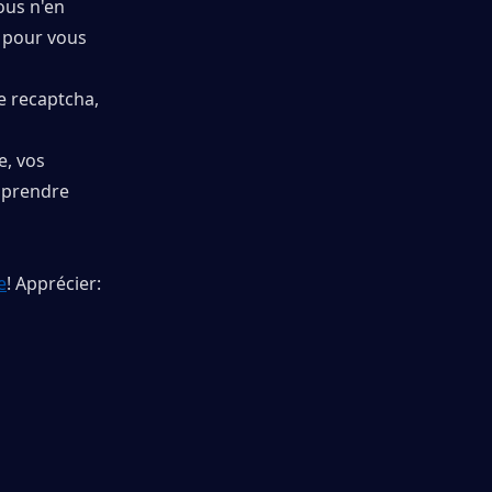
ous n'en 
 pour vous 
e recaptcha, 
, vos 
 prendre 
e
! Apprécier: