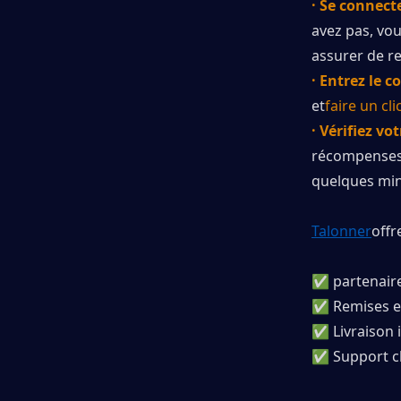
· Se connect
avez pas, vou
assurer de r
· Entrez le c
et
faire un cli
· Vérifiez vo
récompenses s
quelques min
Talonner
offr
✅ partenaire 
✅ Remises ex
✅ Livraison 
✅ Support cl