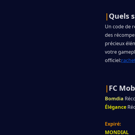
|
Quels s
Un code de r
des récompen
précieux élé
votre gamepla
officiel:
rache
|
FC Mobi
Bomdia
 Réc
Élégance
 Ré
Expiré:
MONDIAL