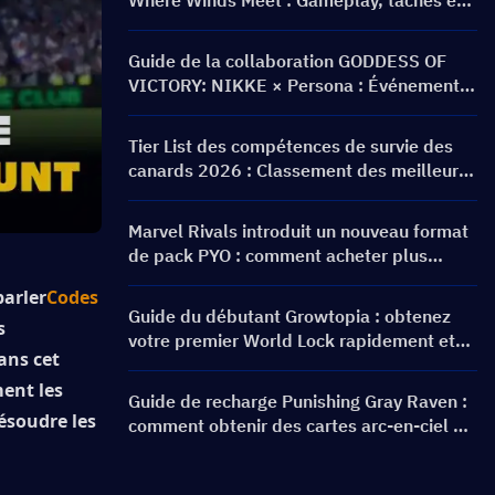
Where Winds Meet : Gameplay, tâches et
récompenses
Guide de la collaboration GODDESS OF
VICTORY: NIKKE × Persona : Événement
PERSONA ON FRONTLINE, personnages,
bannières et récompenses
Tier List des compétences de survie des
canards 2026 : Classement des meilleures
compétences et guide de build
Marvel Rivals introduit un nouveau format
de pack PYO : comment acheter plus
intelligemment lors de la mise à jour de la
parler
Codes 
boutique de la saison 9.5
Guide du débutant Growtopia : obtenez
 
votre premier World Lock rapidement et
ans cet 
en toute sécurité
ent les 
Guide de recharge Punishing Gray Raven :
soudre les 
comment obtenir des cartes arc-en-ciel au
meilleur prix ?