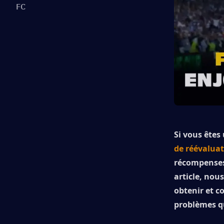
FC
Si vous êtes
de réévaluat
récompenses 
article, nou
obtenir et c
problèmes qu