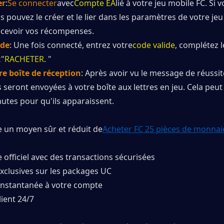
er
:
Se connecter
avec
Compte EA
lié à votre jeu mobile FC. Si v
s pouvez le créer et le lier dans les paramètres de votre jeu
ecevoir vos récompenses.
ode
: Une fois connecté, entrez votre
code valide
, complétez l
c
"
RACHETER
. "
tre boîte de réception
: Après avoir vu le message de réussite
eront envoyées à votre boîte aux lettres en jeu. Cela peut
utes pour qu'ils apparaissent.
e un moyen sûr et réduit de
Acheter FC 25 pièces de monnai
officiel avec des transactions sécurisées
clusives sur les packages UC
instantanée à votre compte
ient 24/7