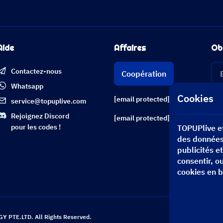
Aide
Affaires
Ob
Contactez-nous
Coopération
Whatsapp
Cookies
[email protected]
service@topuplive.com
Rejoignez Discord
[email protected]
pour les codes !
TOPUPlive et
des données 
publicités e
consentir, o
cookies en 
Rec
 PTE.LTD. All Rights Reserved.