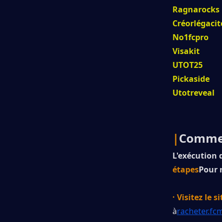
Ragnarocks
Créorlégacit
No1fcpro
Visakit
UTOT25
Pickaside
Utotreveal
|
Commen
L'exécution 
étapes
Pour 
· Visitez le s
à
racheter.fc