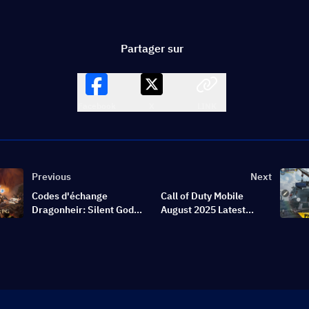
Partager sur
Facebook
X
LINK
Previous
Next
Codes d'échange
Call of Duty Mobile
Dragonheir: Silent Gods
August 2025 Latest
juillet 2026 :
Redeem Codes
Récompenses épiques
gratuites