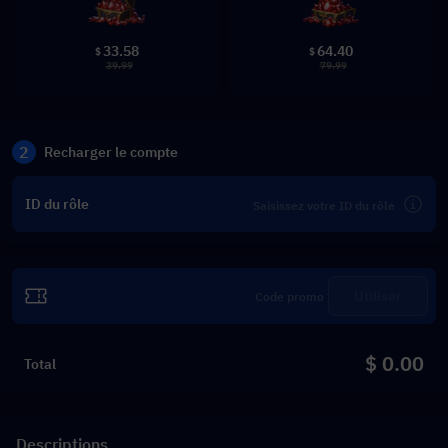
33.58
64.40
$
$
39.99
79.99
2
Recharger le compte
ID du rôle
Utiliser
$ 0.00
Total
Descriptions