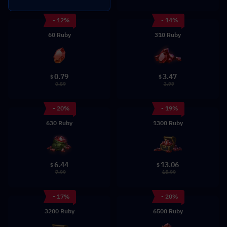
- 12%
- 14%
60 Ruby
310 Ruby
0.79
3.47
$
$
0.89
3.99
- 20%
- 19%
630 Ruby
1300 Ruby
6.44
13.06
$
$
7.99
15.99
- 17%
- 20%
3200 Ruby
6500 Ruby