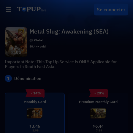
Se connecter
Metal Slug: Awakening (SEA)
Global
80.4k+ sold
Important Note: This Top Up Service is ONLY Applicable for
Players in South East Asia.
1
Dénomination
- 14%
- 20%
Monthly Card
Premium Monthly Card
3.46
6.44
$
$
3.99
7.99