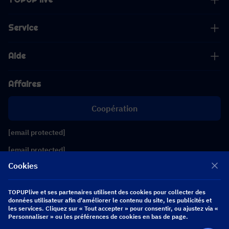
Service
Aide
Affaires
Coopération
[email protected]
[email protected]
Cookies
Suivez-nous
TOPUPlive et ses partenaires utilisent des cookies pour collecter des
données utilisateur afin d'améliorer le contenu du site, les publicités et
les services. Cliquez sur « Tout accepter » pour consentir, ou ajustez via «
Copyright 2026 SEA WHALE TECHNOLOGY PTE.LTD. All Rights Reserved.
Personnaliser » ou les préférences de cookies en bas de page.