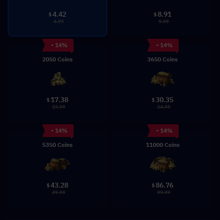
4.42
8.91
$
$
4.99
9.99
- 14%
- 14%
2050 Coins
3650 Coins
17.38
30.35
$
$
19.99
34.99
- 14%
- 14%
5350 Coins
11000 Coins
43.28
86.76
$
$
49.99
99.99