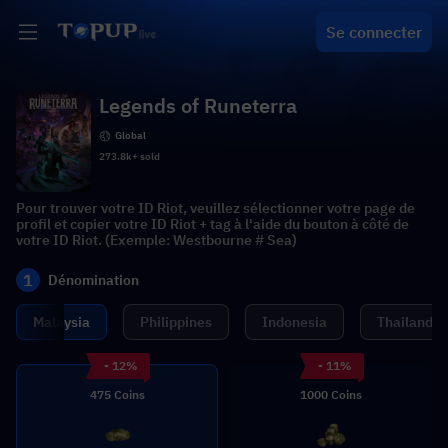
Se connecter
Legends of Runeterra
Global
273.8k+ sold
Pour trouver votre ID Riot, veuillez sélectionner votre page de
profil et copier votre ID Riot + tag à l'aide du bouton à côté de
votre ID Riot. (Exemple: Westbourne # Sea)
1
Dénomination
Malaysia
Philippines
Indonesia
Thailand
- 12%
- 11%
475 Coins
1000 Coins