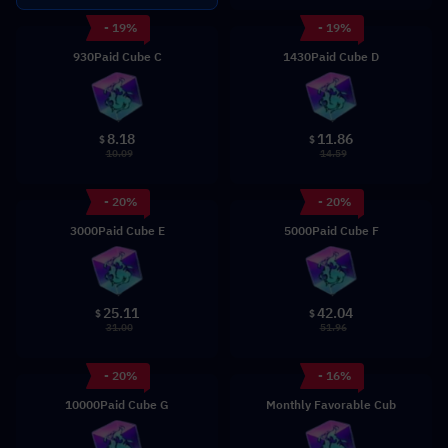
- 19%
- 19%
930Paid Cube C
1430Paid Cube D
8.18
11.86
$
$
10.09
14.59
- 20%
- 20%
3000Paid Cube E
5000Paid Cube F
25.11
42.04
$
$
31.00
51.96
- 20%
- 16%
10000Paid Cube G
Monthly Favorable Cub