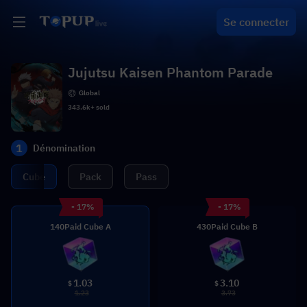
Se connecter
Jujutsu Kaisen Phantom Parade
Global
343.6k+ sold
1
Dénomination
Cube
Pack
Pass
- 17%
- 17%
140Paid Cube A
430Paid Cube B
1.03
3.10
$
$
1.23
3.73