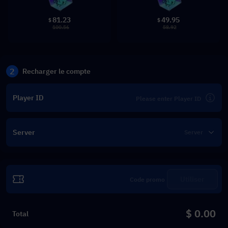
81.23
49.95
$
$
100.56
58.92
2
Recharger le compte
Player ID
Server
Utiliser
$ 0.00
Total