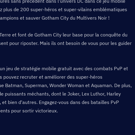
ures sans précédent dans l'univers DC dans ce jeu mobile 
rez plus de 200 super-héros et super-vilains emblématiques 
ampions et sauver Gotham City du Multivers Noir !
Terre et font de Gotham City leur base pour la conquête du 
nt pour riposter. Mais ils ont besoin de vous pour les guider 
t un jeu de stratégie mobile gratuit avec des combats PvP et 
us pouvez recruter et améliorer des super-héros 
que Batman, Superman, Wonder Woman et Aquaman. De plus, 
de puissants méchants, dont le Joker, Lex Luthor, Harley 
, et bien d'autres. Engagez-vous dans des batailles PvP 
nts pour sortir victorieux.