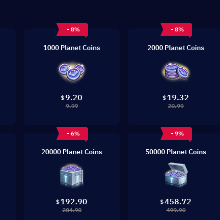
- 8%
- 8%
1000 Planet Coins
2000 Planet Coins
9.20
19.32
$
$
9.99
20.99
- 6%
- 9%
20000 Planet Coins
50000 Planet Coins
192.90
458.72
$
$
204.90
499.90