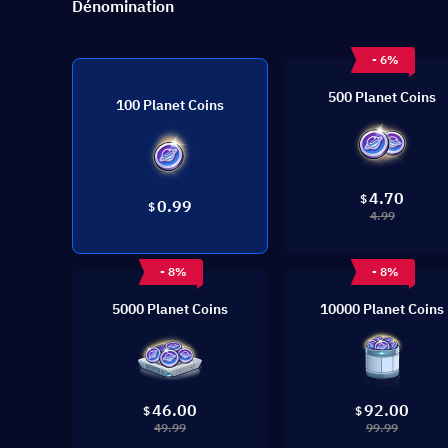
Dénomination
- 6%
500 Planet Coins
100 Planet Coins
4.70
$
0.99
$
4.99
- 8%
- 8%
5000 Planet Coins
10000 Planet Coins
46.00
92.00
$
$
49.99
99.99