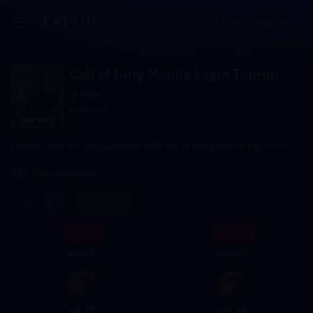
Se connecter
Call of Duty Mobile Login Top-up
Global
66.4k+ sold
Please bind the official email address in the game to log in first.
1
Dénomination
Global
HK/TW
- 13%
- 13%
880 CP
2400 CP
8.77
21.91
$
$