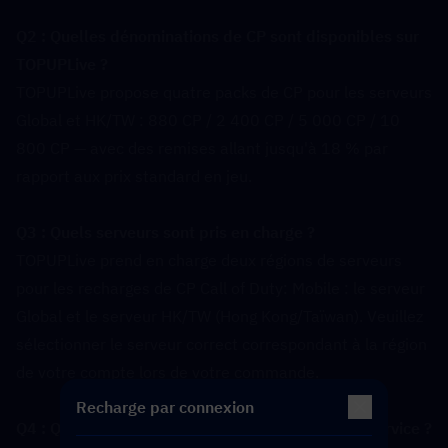
Q2 : Quelles dénominations de CP sont disponibles sur 
TOPUPLive ?  
TOPUPLive propose quatre packs de CP pour les serveurs 
Global et HK/TW : 880 CP / 2 400 CP / 5 000 CP / 10 
800 CP — avec des remises allant jusqu'à 18 % par 
rapport aux prix standard en jeu.
Q3 : Quels serveurs sont pris en charge ?  
TOPUPLive prend en charge deux régions de serveurs 
pour les recharges de CP Call of Duty: Mobile : le serveur 
Global et le serveur HK/TW (Hong Kong/Taïwan). Veuillez 
sélectionner le serveur correct correspondant à la région 
de votre compte lors de votre commande.
Recharge par connexion
Q4 : Quelle est la méthode de recharge pour ce service ?  