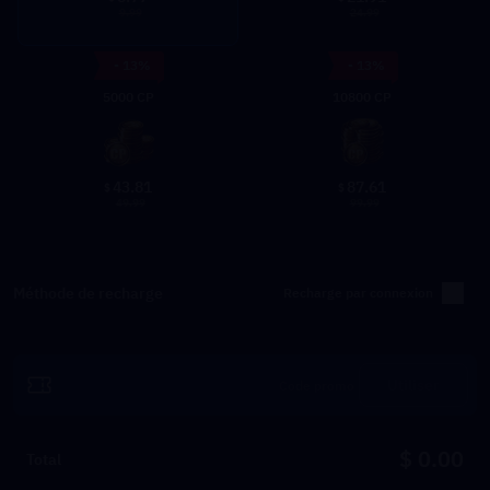
9.99
24.99
- 13%
- 13%
5000 CP
10800 CP
43.81
87.61
$
$
49.99
99.99
Méthode de recharge
Recharge par connexion
Utiliser
$ 0.00
Total