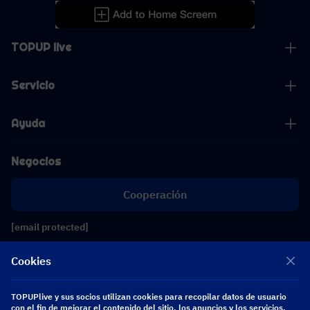
TOPUP live
Servicio
Ayuda
Negocios
Cooperación
[email protected]
[email protected]
Cookies
Síguenos
TOPUPlive y sus socios utilizan cookies para recopilar datos de usuario
con el fin de mejorar el contenido del sitio, los anuncios y los servicios.