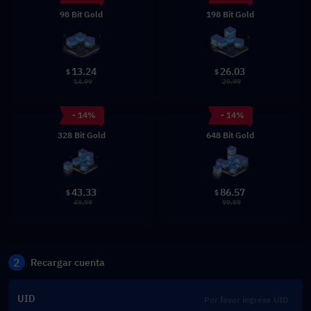
98 Bit Gold
198 Bit Gold
13.24
26.03
$
$
14.99
29.99
- 14%
- 14%
328 Bit Gold
648 Bit Gold
43.33
86.57
$
$
49.99
99.99
2
Recargar cuenta
UID