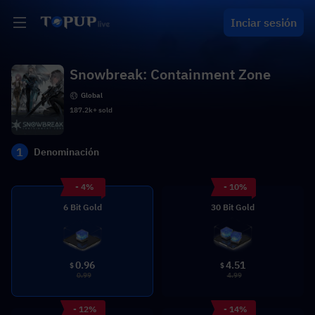
Inciar sesión
Snowbreak: Containment Zone
Global
187.2k+ sold
1
Denominación
- 4%
- 10%
6 Bit Gold
30 Bit Gold
0.96
4.51
$
$
0.99
4.99
- 12%
- 14%