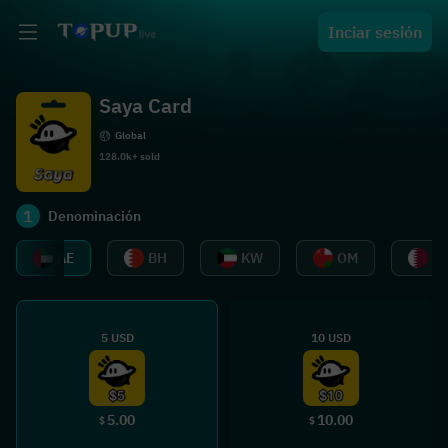
Inciar sesión
Saya Card
Global
128.0k+ sold
1
Denominación
AE
BH
KW
OM
Q
5 USD
10 USD
5.00
10.00
$
$