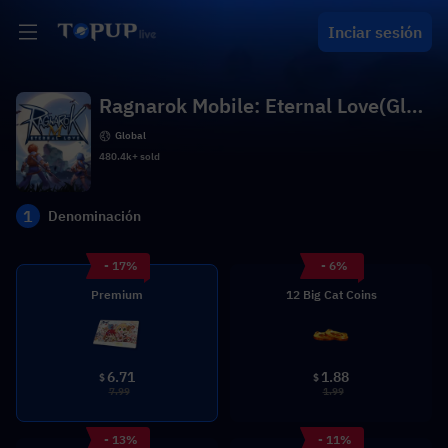
Inciar sesión
Ragnarok Mobile: Eternal Love(Glob
al)
Global
480.4k+ sold
1
Denominación
- 17%
- 6%
Premium
12 Big Cat Coins
6.71
1.88
$
$
7.99
1.99
- 13%
- 11%