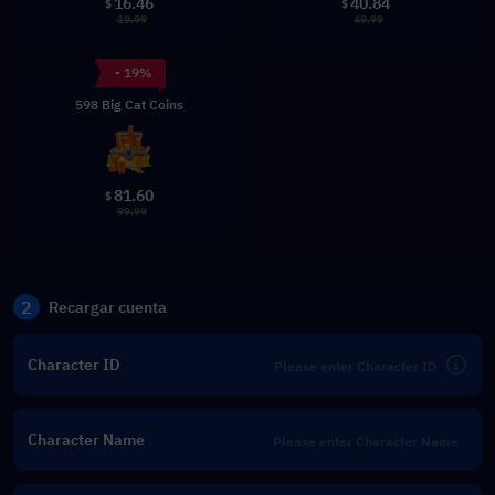
16.46
40.84
$
$
19.99
49.99
- 19%
598 Big Cat Coins
81.60
$
99.99
2
Recargar cuenta
Character ID
Character Name