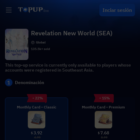
Inciar sesión
Revelation New World (SEA)
Global
135.5k+ sold
This top-up service is currently only available to players whose
accounts were registered in Southeast Asia.
1
Denominación
- 22%
- 15%
Monthly Card - Classic
Monthly Card - Premium
3.92
7.68
$
$
4.99
8.99