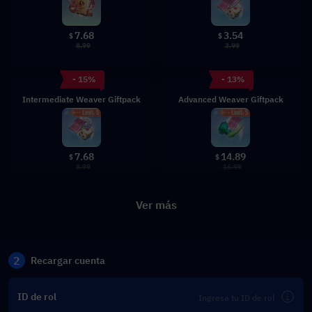
7.68
3.54
$
$
8.99
3.99
- 15%
- 13%
Intermediate Weaver Giftpack
Advanced Weaver Giftpack
7.68
14.89
$
$
8.99
16.99
Ver más
2
Recargar cuenta
ID de rol