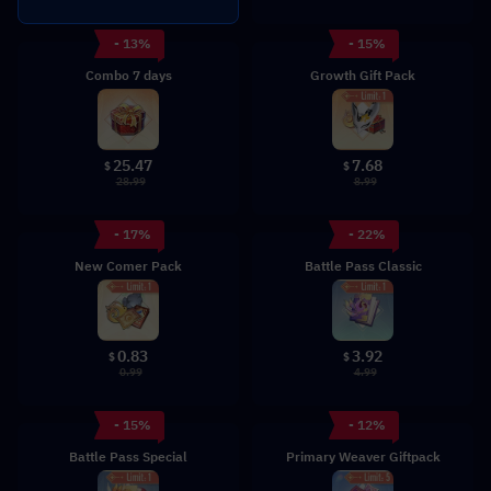
- 13%
- 15%
Combo 7 days
Growth Gift Pack
25.47
7.68
$
$
28.99
8.99
- 17%
- 22%
New Comer Pack
Battle Pass Classic
0.83
3.92
$
$
0.99
4.99
- 15%
- 12%
Battle Pass Special
Primary Weaver Giftpack