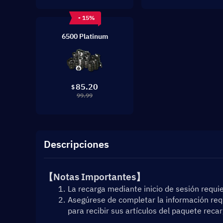
- 15%
6500 Platinum
85.20
$
99.99
Descripciones
【Notas Importantes】
La recarga mediante inicio de sesión requie
Asegúrese de completar la información requ
para recibir sus artículos del paquete rec