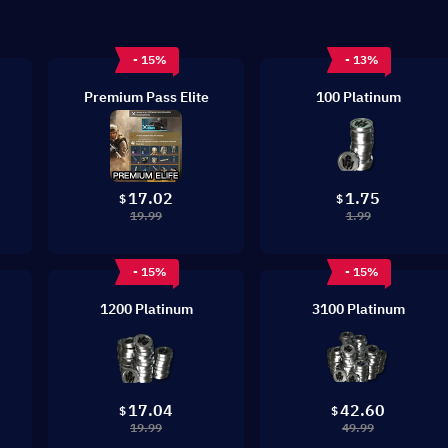
- 15%
- 13%
Premium Pass Elite
100 Platinum
17.02
1.75
$
$
19.99
1.99
- 15%
- 15%
1200 Platinum
3100 Platinum
17.04
42.60
$
$
19.99
49.99