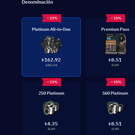
Denominación
- 13%
- 15%
Platinum All-in-One
Premium Pass
162.92
8.51
$
$
186.94
9.99
- 13%
- 15%
250 Platinum
560 Platinum
4.35
8.51
$
$
4.99
9.99