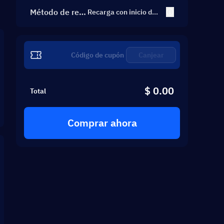
Método de rec
Recarga con inicio de s
esión
arga
Canjear
$ 0.00
Total
Comprar ahora