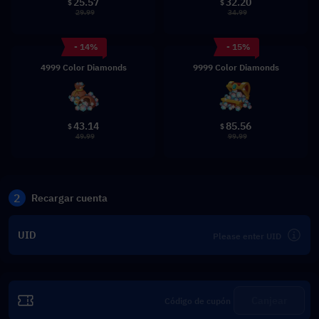
25.57
32.20
$
$
29.99
34.99
- 14%
- 15%
4999 Color Diamonds
9999 Color Diamonds
43.14
85.56
$
$
49.99
99.99
2
Recargar cuenta
UID
Canjear