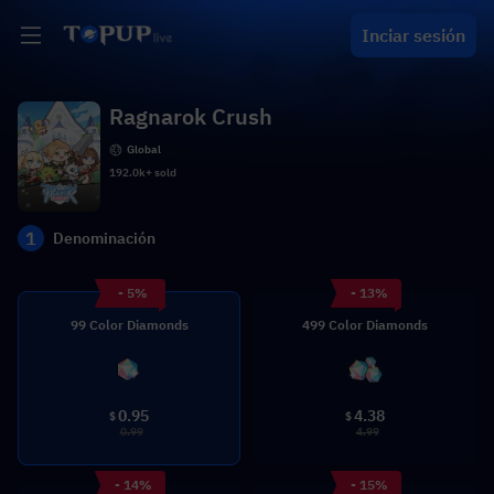
Inciar sesión
Ragnarok Crush
Global
192.0k+ sold
1
Denominación
- 5%
- 13%
99 Color Diamonds
499 Color Diamonds
0.95
4.38
$
$
0.99
4.99
- 14%
- 15%